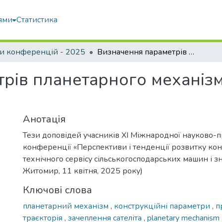
ями
Статистика
и конференцій - 2025
Визначення параметрів планетарного механізму приводу різального апарату
рів планетарного механіз
Анотація
Тези доповідей учасників XI Міжнародної науково-п
конференції «Перспективи і тенденції розвитку кон
технічного сервісу сільськогосподарських машин і зн
Житомир, 11 квітня, 2025 року)
Ключові слова
планетарний механізм
,
конструкційні параметри
,
п
траєкторія
,
зачеплення сателіта
,
planetary mechanism