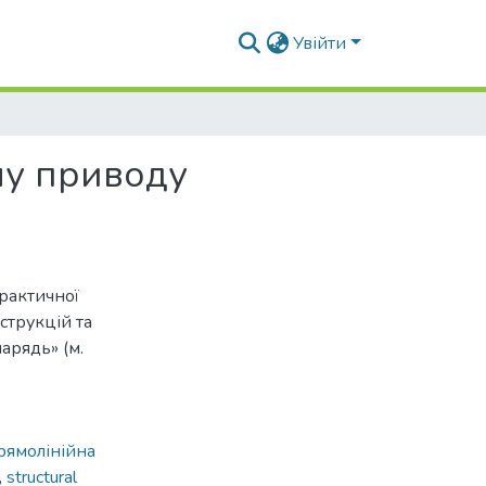
Увійти
му приводу
рактичної
струкцій та
арядь» (м.
рямолінійна
,
structural