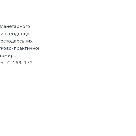
 планетарного
и і тенденції
огосподарських
ауково-практичної
томир :
.- С. 169-172.