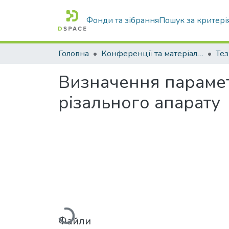
Фонди та зібрання
Пошук за критері
Головна
Конференції та матеріали конференцій
Тез
Визначення парамет
різального апарату
Вантажиться...
Файли