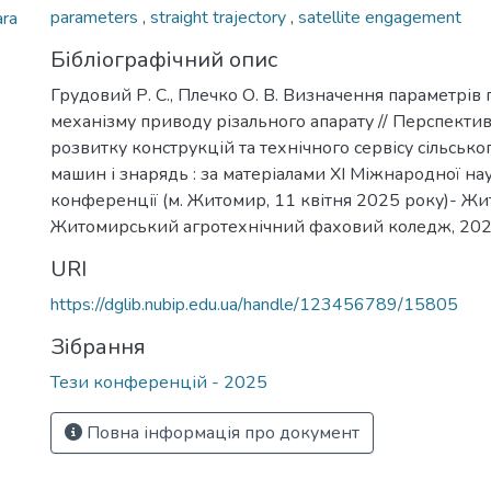
parameters
,
straight trajectory
,
satellite engagement
ara
Бібліографічний опис
Грудовий Р. С., Плечко О. В. Визначення параметрів
механізму приводу різального апарату // Перспектив
розвитку конструкцій та технічного сервісу сільськ
машин і знарядь : за матеріалами XI Міжнародної н
конференції (м. Житомир, 11 квітня 2025 року)- Жи
Житомирський агротехнічний фаховий коледж, 2025
URI
https://dglib.nubip.edu.ua/handle/123456789/15805
Зібрання
Тези конференцій - 2025
Повна інформація про документ