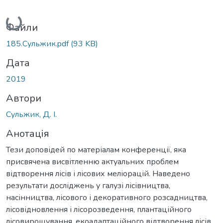
Вантажиться...
Файли
185.Сульжик.pdf
(93 KB)
Дата
2019
Автори
Сульжик, Д. І.
Анотація
Тези доповідей по матеріалам конференції, яка
присвячена висвітленню актуальних проблем
відтворення лісів і лісових меліорацій. Наведено
результати досліджень у галузі лісівництва,
насінництва, лісового і декоративного розсадництва,
лісовідновлення і лісорозведення, плантаційного
лісовирощування, екоадаптаційного відтворення лісів,