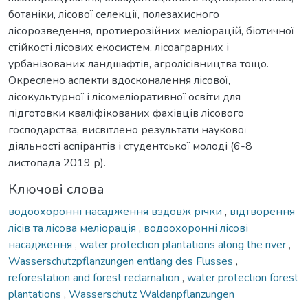
ботаніки, лісової селекції, полезахисного
лісорозведення, протиерозійних меліорацій, біотичної
стійкості лісових екосистем, лісоаграрних і
урбанізованих ландшафтів, агролісівництва тощо.
Окреслено аспекти вдосконалення лісової,
лісокультурної і лісомеліоративної освіти для
підготовки кваліфікованих фахівців лісового
господарства, висвітлено результати наукової
діяльності аспірантів і студентської молоді (6-8
листопада 2019 р).
Ключові слова
водоохоронні насадження вздовж річки
,
відтворення
лісів та лісова меліорація
,
водоохоронні лісові
насадження
,
water protection plantations along the river
,
Wasserschutzpflanzungen entlang des Flusses
,
reforestation and forest reclamation
,
water protection forest
plantations
,
Wasserschutz Waldanpflanzungen