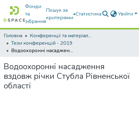
Фонди
Пошук за
та
Статистика
Увійти
критеріями
зібрання
Головна
Конференції та матеріали конференцій
Тези конференцій - 2019
Водоохоронні насадження вздовж річки Стубла Рівненської області
Водоохоронні насадження
вздовж річки Стубла Рівненської
області