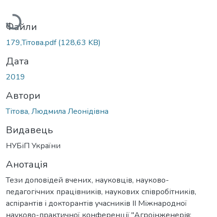
Вантажиться...
Файли
179,Тiтова.pdf
(128,63 KB)
Дата
2019
Автори
Тітова, Людмила Леонідівна
Видавець
НУБіП України
Анотація
Тези доповідей вчених, науковців, науково-
педагогічних працівників, наукових співробітників,
аспірантів і докторантів учасників ІІ Міжнародної
науково-практичної конференції "Агроінженерія: