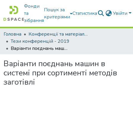
Фонди
Пошук за
та
Статистика
Увійти
критеріями
зібрання
Головна
Конференції та матеріали конференцій
Тези конференцій - 2019
Варіанти поєднань машин в системі при сортименті методів заготівлі
Варіанти поєднань машин в
системі при сортименті методів
заготівлі