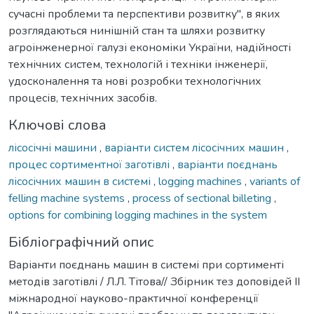
сучасні проблеми та перспективи розвитку", в яких
розглядаються нинішній стан та шляхи розвитку
агроінженерної галузі економіки України, надійності
технічних систем, технологій і техніки інженерії,
удосконалення та нові розробки технологічних
процесів, технічних засобів.
Ключові слова
лісосічні машини
,
варіанти систем лісосічних машин
,
процес сортиментної заготівлі
,
варіанти поєднань
лісосічних машин в системі
,
logging machines
,
variants of
felling machine systems
,
process of sectional billeting
,
options for combining logging machines in the system
Бібліографічний опис
Варіанти поєднань машин в системі при сортименті
методів заготівлі / Л.Л. Тітова// Збірник тез доповідей ІІ
міжнародної науково-практичної конференції