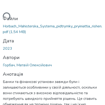
ься...
Файли
Horbach_Mahisterska_Systema_pidtrymky_pryiniattia_rishen.
pdf
(1,54 MB)
Дата
2023
Автори
Горбач, Матвій Олексійович
Анотація
Банки та фінансові установи завжди були і
залишаються особливими у своїй діяльності, оскільки
вони стикаються з високою відповідальністю та
потребують швидкого прийняття рішень. Це ставить
обмеження як на терміни рішень, так і на їхню