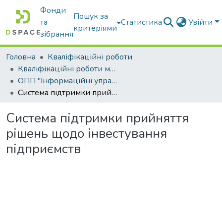
Фонди
Пошук за
та
Статистика
Увійти
критеріями
зібрання
Головна
Кваліфікаційні роботи
Кваліфікаційні роботи магістрів
ОПП "Інформаційні управляючі системи та технології"
Система підтримки прийняття рішень щодо інвестування підприємств
Система підтримки прийняття
рішень щодо інвестування
підприємств