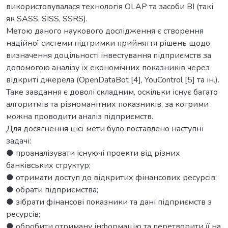
використовувалася технологія OLAP та засоби ВІ (такі
як SASS, SISS, SSRS).
Метою даного наукового дослідження є створення
надійної системи підтримки прийняття рішень щодо
визначення доцільності інвестування підприємств за
допомогою аналізу їх економічних показників через
відкриті джерела (OpenDataBot [4], YouControl [5] та ін.).
Таке завдання є доволі складним, оскільки існує багато
алгоритмів та різноманітних показників, за котрими
можна проводити аналіз підприємств.
Для досягнення цієї мети було поставлено наступні
задачі:
● проаналізувати існуючі проекти від різних
банківських структур;
● отримати доступ до відкритих фінансових ресурсів;
● обрати підприємства;
● зібрати фінансові показники та дані підприємств з
ресурсів;
● обробити отриману інформацію та перетворити її на