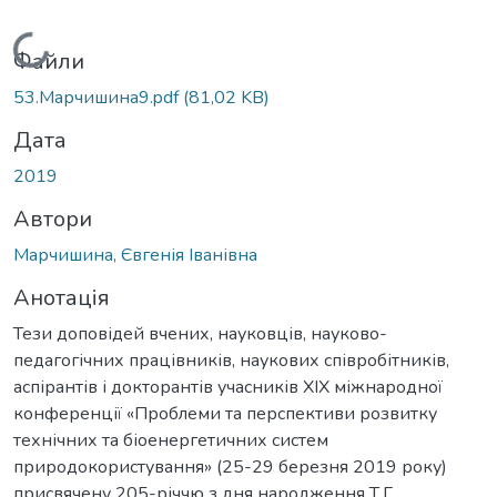
Вантажиться...
Файли
53.Марчишина9.pdf
(81,02 KB)
Дата
2019
Автори
Марчишина, Євгенія Іванівна
Анотація
Тези доповідей вчених, науковців, науково-
педагогічних працівників, наукових співробітників,
аспірантів і докторантів учасників XIX міжнародної
конференції «Проблеми та перспективи розвитку
технічних та біоенергетичних систем
природокористування» (25-29 березня 2019 року)
присвячену 205-річчю з дня народження Т.Г.