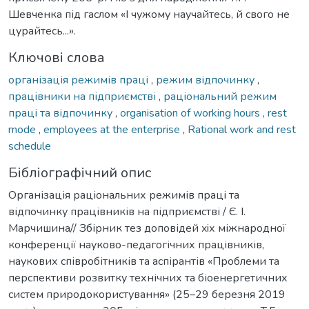
Шевченка під гаслом «І чужому научайтесь, й свого не
цурайтесь...».
Ключові слова
організація режимів праці
,
режим відпочинку
,
працівники на підприємстві
,
раціональний режим
праці та відпочинку
,
organisation of working hours
,
rest
mode
,
employees at the enterprise
,
Rational work and rest
schedule
Бібліографічний опис
Організація раціональних режимів праці та
відпочинку працівників на підприємстві / Є. І.
Марчишина// Збірник тез доповідей xiх міжнародної
конференції науково-педагогічних працівників,
наукових співробітників та аспірантів «Проблеми та
перспективи розвитку технічних та біоенергетичних
систем природокористування» (25–29 березня 2019