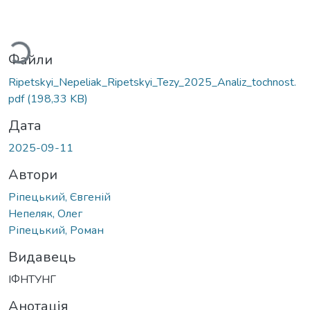
иться...
Файли
Ripetskyi_Nepeliak_Ripetskyi_Tezy_2025_Analiz_tochnost.
pdf
(198,33 KB)
Дата
2025-09-11
Автори
Ріпецький, Євгеній
Непеляк, Олег
Ріпецький, Роман
Видавець
ІФНТУНГ
Анотація