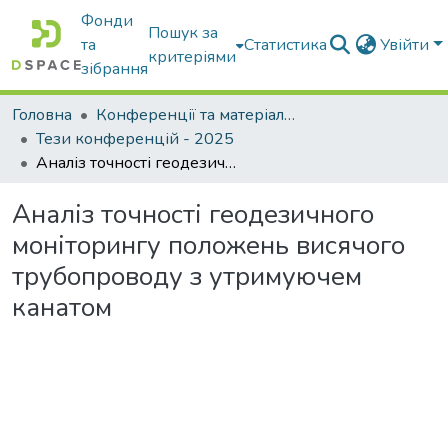
Фонди
Пошук за
та
Статистика
Увійти
критеріями
зібрання
Головна
Конференції та матеріали конференцій
Тези конференцій - 2025
Аналіз точності геодезичного моніторингу положень висячого трубопроводу з утримуючем канатом
Аналіз точності геодезичного
моніторингу положень висячого
трубопроводу з утримуючем
канатом