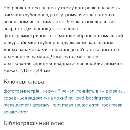
Розроблено технологічну схему контролю положень
висячих трубопроводів із утримуючим канатом на
основі знімків, отриманих із безпілотних літальних
апаратів. Для підвищення точності
фотограмметричного зніманням обрано оптимальний
ракурс зйомки трубопроводу шляхом варіювання
двома параметрами - відстані до об’єктів та висотою
розміщення камери. Досягнуто зменшення
розсіювання середньоквадратичної похибки знімка в
межах 2,10 - 2,44 мм
Ключові слова
фотограмметрія
,
несучий канат
,
точність вимірювань
,
середньоквадратична похибка
,
load-bearing rope
,
measurement accuracy
,
root mean square error
,
root mean
square error
Бібліографічний опис