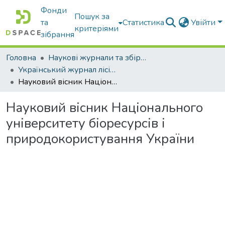
Фонди
Пошук за
та
Статистика
Увійти
критеріями
зібрання
Головна
Наукові журнали та збірники видань
Український журнал лісівництва та деревинознавства
Науковий вісник Національного університету біоресурсів і природокористування України
Науковий вісник Національного
університету біоресурсів і
природокористування України