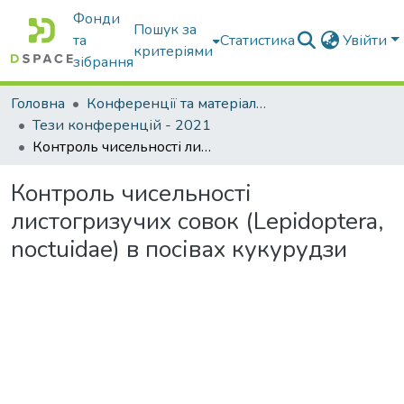
Фонди
Пошук за
та
Статистика
Увійти
критеріями
зібрання
Головна
Конференції та матеріали конференцій
Тези конференцій - 2021
Контроль чисельності листогризучих совок (Lepidoptera, noctuidae) в посівах кукурудзи
Контроль чисельності
листогризучих совок (Lepidoptera,
noctuidae) в посівах кукурудзи