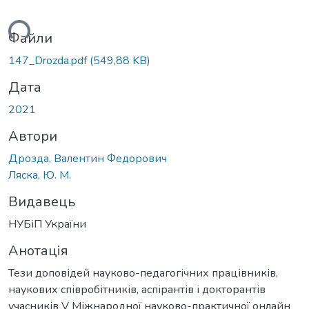
ться...
Файли
147_Drozda.pdf
(549,88 KB)
Дата
2021
Автори
Дрозда, Валентин Федорович
Ляска, Ю. М.
Видавець
НУБіП України
Анотація
Тези доповідей науково-педагогічних працівників,
наукових співробітників, аспірантів і докторантів
учасників V Міжнародної науково-практичної онлайн