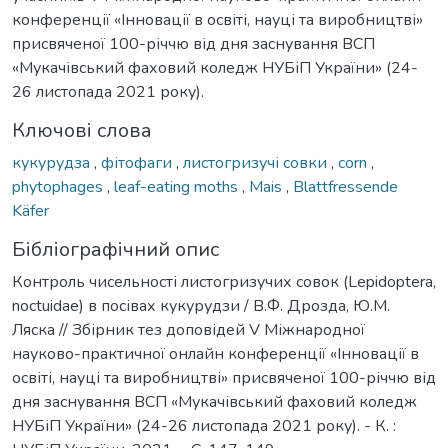
конференції «Інновації в освіті, науці та виробництві»
присвяченої 100-річчю від дня заснування ВСП
«Мукачівський фаховий коледж НУБіП України» (24-
26 листопада 2021 року).
Ключові слова
кукурудза
,
фітофаги
,
листогризучі совки
,
corn
,
phytophages
,
leaf-eating moths
,
Mais
,
Blattfressende
Käfer
Бібліографічний опис
Контроль чисельності листогризучих совок (Lepidoptera,
noctuidae) в посівах кукурудзи / В.Ф. Дрозда, Ю.М.
Ляска // Збірник тез доповідей V Міжнародної
науково-практичної онлайн конференції «Інновації в
освіті, науці та виробництві» присвяченої 100-річчю від
дня заснування ВСП «Мукачівський фаховий коледж
НУБіП України» (24-26 листопада 2021 року). - К. :