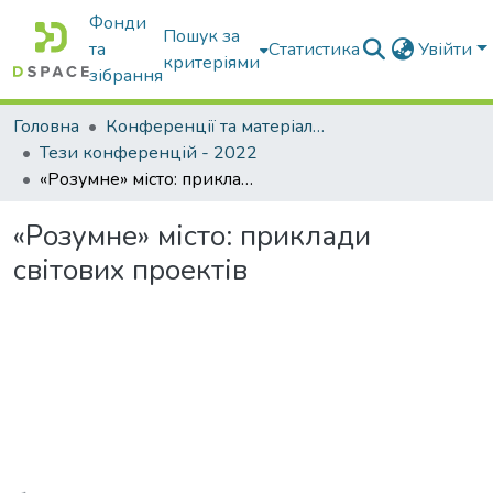
Фонди
Пошук за
та
Статистика
Увійти
критеріями
зібрання
Головна
Конференції та матеріали конференцій
Тези конференцій - 2022
«Розумне» місто: приклади світових проектів
«Розумне» місто: приклади
світових проектів