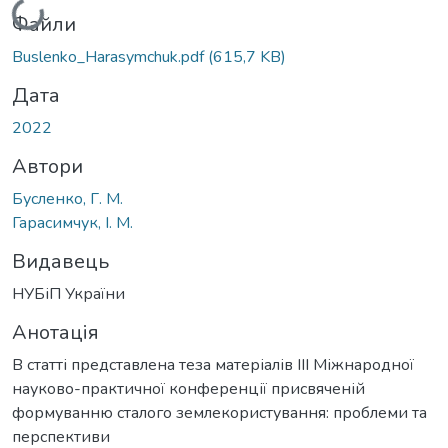
Вантажиться...
Файли
Buslenko_Harasymchuk.pdf
(615,7 KB)
Дата
2022
Автори
Бусленко, Г. М.
Гарасимчук, І. М.
Видавець
НУБіП України
Анотація
В статті представлена теза матеріалів ІІІ Міжнародної
науково-практичної конференції присвяченій
формуванню сталого землекористування: проблеми та
перспективи