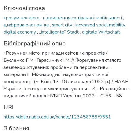
Ключові слова
«розумне» місто
,
підвищення соціальної мобільності
,
цифрова економіка
,
smart city
,
increased social mobility
,
digital economy
,
„intelligente“ Stadt
,
digitale Wirtschaft
Бібліографічний опис
«Розумне» місто: приклади світових проектів /
Бусленко Г.М., Гарасимчук І.М. // Формування сталого
землекористування: проблеми та перспективи :
матеріали ІІІ Міжнародної науково-практичної
конференції (м. Київ, 17–18 листопада 2022 р.) / НААН
України, Інститут землекористування. - К. : Редакційно-
видавничий відділ НУБіП України, 2022. – С. 56 – 58
URI
https://dglib.nubip.edu.ua/handle/123456789/9551
Зібрання