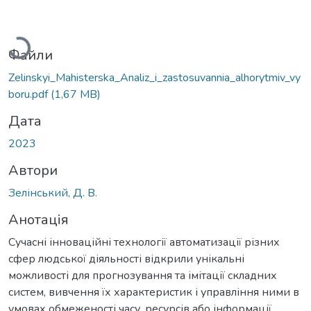
Вантажиться...
Файли
Zelinskyi_Mahisterska_Analiz_i_zastosuvannia_alhorytmiv_vy
boru.pdf
(1,67 MB)
Дата
2023
Автори
Зелінський, Д. В.
Анотація
Сучасні інноваційні технології автоматизації різних
сфер людської діяльності відкрили унікальні
можливості для прогнозування та імітації складних
систем, вивчення їх характеристик і управління ними в
умовах обмеженості часу, ресурсів або інформації.