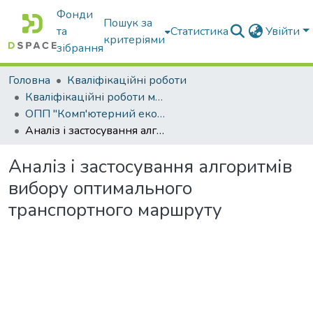
Фонди
Пошук за
та
Статистика
Увійти
критеріями
зібрання
Головна
Кваліфікаційні роботи
Кваліфікаційні роботи магістрів
ОПП "Комп'ютерний еколого-економічний моніторинг"
Аналіз і застосування алгоритмів вибору оптимального транспортного маршруту
Аналіз і застосування алгоритмів
вибору оптимального
транспортного маршруту