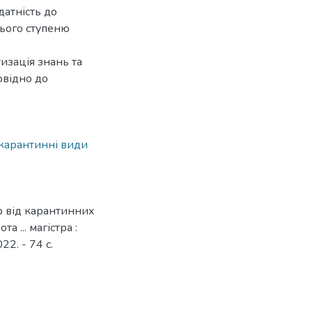
датність до
нього ступеню
изація знань та
овідно до
екарантинні види
ур від карантинних
 ... магістра :
22. - 74 с.