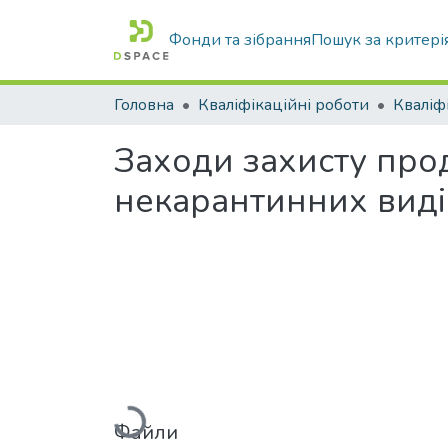
Фонди та зібрання
Пошук за критері
Головна
Кваліфікаційні роботи
Заходи захисту прод
некарантинних виді
Вантажиться...
Файли