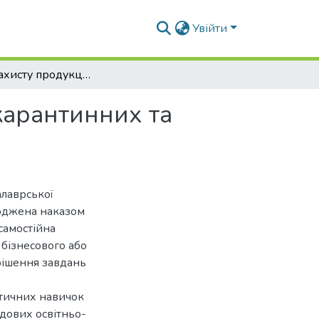
Увійти
Заходи захисту продукції бобових культур від карантинних та некарантинних видів роду Bruchus
карантинних та
алаврської
ерджена наказом
самостійна
 бізнесового або
рішення завдань
ктичних навичок
адових освітньо-