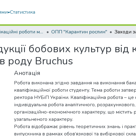
ями
Статистика
Кваліфікаційні роботи магістрів
ОПП "Карантин рослин"
укції бобових культур від 
в роду Bruchus
Анотація
Робота виконана згідно завдання на виконання бак
кваліфікаційної роботи студенту. Тема роботи затв
ректора НУБіП України. Кваліфікаційна робота – це 
індивідуальна робота аналітичного, розрахункового,
організаційно-економічного характеру, що містить 
узагальненого характеру.
Робота відображає рівень теоретичних знань і пра
випускника в рамках обов’язкової та вибіркової скл