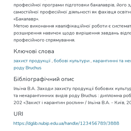
професійної програми підготовки бакалаврів, його з
самостійної професійної діяльності як фахівця освіт
«Бакалавр».
Метою виконання кваліфікаційної роботи є системат
розширення навичок щодо вирішення завдань відп
професійного спрямування.
Ключові слова
захист продукції
,
бобові культури
,
карантинні та н
роду Bruchus
Бібліографічний опис
Ільїна В.А. Заходи захисту продукції бобових культ
та некарантинних видів роду Bruchus : дипломна робота
202 «Захист і карантин рослин» / Ільїна В.А. - Київ, 20
URI
https://dglib.nubip.edu.ua/handle/123456789/3888