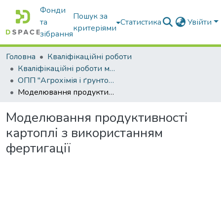
Фонди
Пошук за
та
Статистика
Увійти
критеріями
зібрання
Головна
Кваліфікаційні роботи
Кваліфікаційні роботи магістрів
ОПП "Агрохімія і ґрунтознавство"
Моделювання продуктивності картоплі з використанням фертигації
Моделювання продуктивності
картоплі з використанням
фертигації