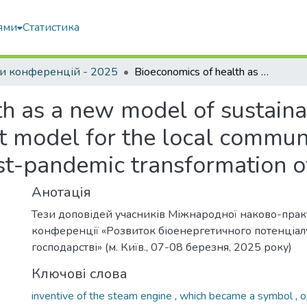
ями
Статистика
и конференцій - 2025
Bioeconomics of health as a new model of sustainable endogenous inclusive development model for the local community and innovation mainstream of the post-pandemic transformation of the world economy
th as a new model of sustai
t model for the local commun
st-pandemic transformation 
Анотація
Тези доповідей учасників Міжнародної наково-прак
конференції «Розвиток біоенергетичного потенціалу
господарстві» (м. Київ., 07-08 березня, 2025 року)
Ключові слова
inventive of the steam engine
,
which became a symbol
,
o