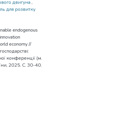
ового двигуна
,
ль для розвитку
ainable endogenous
innovation
orld economy //
господарстві:
ої конференції (м.
ни, 2025. С. 30-40.