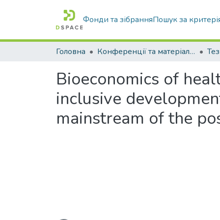
Фонди та зібрання
Пошук за критері
Головна
Конференції та матеріали конференцій
Тез
Bioeconomics of heal
inclusive developmen
mainstream of the po
Вантажиться...