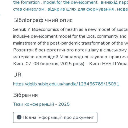
the formation
,
model for the development
,
винахід пар
став символом
,
відкрив шлях для формування
,
моде
Бібліографічний опис
Seniuk Y. Bioeconomics of health as a new model of sust
inclusive development model for the local community and 
mainstream of the post-pandemic transformation of the w
Розвиток біоенергетичного потенціалу в сільському 
матеріали доповідей Міжнародної науково-практичн
Київ., 07-08 березня, 2025 року) – Київ : НУБІП Украї
URI
https://dglib.nubip.edu.ua/handle/123456789/15091
Зібрання
Тези конференцій - 2025
Повна інформація про документ