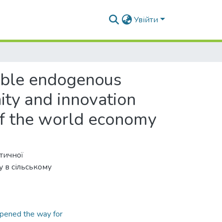
Увійти
nable endogenous
ity and innovation
of the world economy
тичної
 в сільському
pened the way for