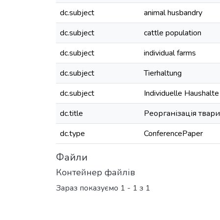
dc.subject
animal husbandry
dc.subject
cattle population
dc.subject
individual farms
dc.subject
Tierhaltung
dc.subject
Individuelle Haushalte
dc.title
Реорганізація твар
dc.type
ConferencePaper
Файли
Контейнер файлів
Зараз показуємо
1 - 1 з 1