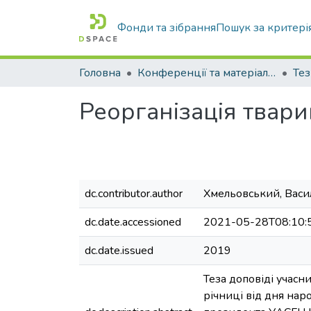
Фонди та зібрання
Пошук за критері
Головна
Конференції та матеріали конференцій
Тез
Реорганізація твар
dc.contributor.author
Хмельовський, Васи
dc.date.accessioned
2021-05-28T08:10:
dc.date.issued
2019
Теза доповіді учасн
річниці від дня на