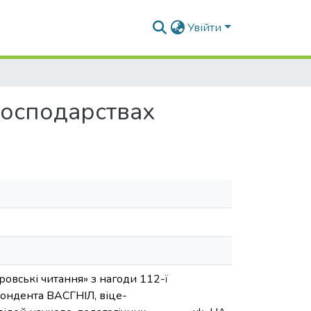
Увійти
господарствах
ровські читання» з нагоди 112-ї
пондента ВАСГНІЛ, віце-