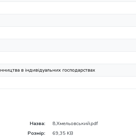
инництва в індивідуальних господарствах
Назва:
8,Хмельовський.pdf
Розмір:
69,35 KB