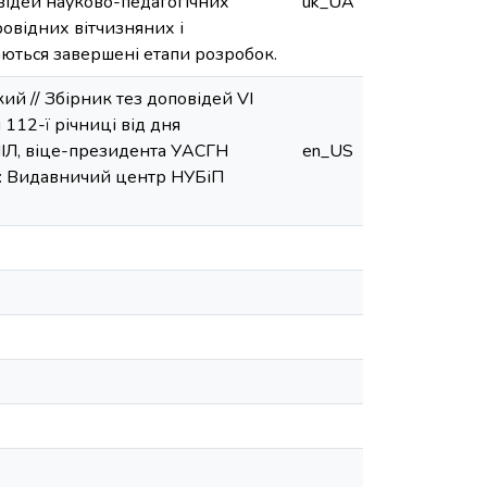
ідей науково-педагогічних
uk_UA
ровідних вітчизняних і
аються завершені етапи розробок.
ий // Збірник тез доповідей VI
112-ї річниці від дня
ІЛ, віце-президента УАСГН
en_US
. : Видавничий центр НУБіП