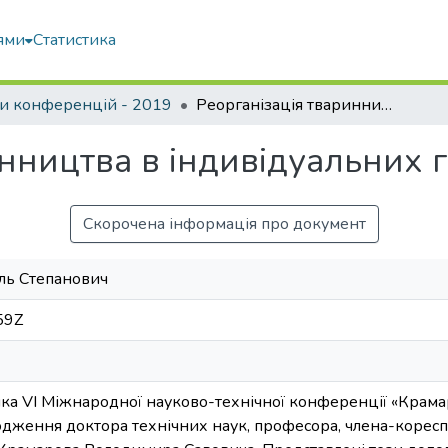
ями
Статистика
и конференцій - 2019
Реорганізація тваринництва в індивідуальних господарствах
инництва в індивідуальних 
Скорочена інформація про документ
ль Степанович
59Z
ика VI Міжнародної науково-технічної конференції «Крама
родження доктора технічних наук, професора, члена-корес