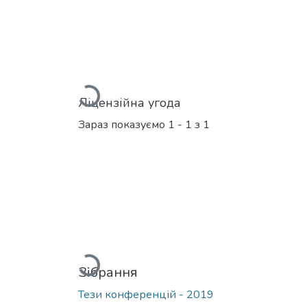
Вантажиться...
Ліцензійна угода
Зараз показуємо
1 - 1 з 1
Вантажиться...
Зібрання
Тези конференцій - 2019