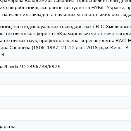
рамарова Володимира Савовича. Представлені тези допов
х співробітників, аспірантів та студентів НУБіП України, п
навчальних закладів та наукових установ, в яких розгляд
нництва в індивідуальних господарствах / B. С. Хмельовськ
-технічної конференції «Крамаровські читання» з нагоди 
 технічних наук, професора, члена-кореспондента ВАСГН
а Савовича (1906-1987) 21-22 лют. 2019 р., м. Київ. - К
8-9
edu.ua/handle/123456789/6975
дарства