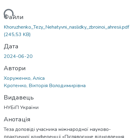
ажиться...
Файли
Khoruzhenko_Tezy_Nehatyvni_naslidky_zbroinoi_ahresii.pdf
(245,53 KB)
Дата
2024-06-20
Автори
Хоруженко, Аліса
Кротенко, Вікторія Володимирівна
Видавець
НУБіП України
Анотація
Теза доповіді учасника міжнародної науково-
практичної конференції «Післявоєнне відновлення