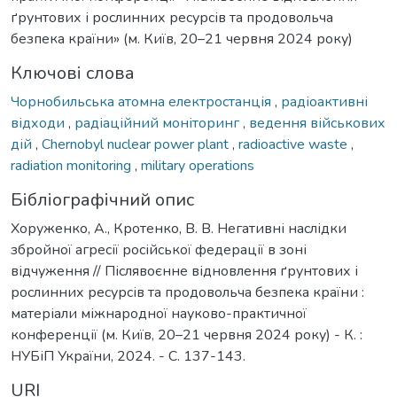
ґрунтових і рослинних ресурсів та продовольча
безпека країни» (м. Київ, 20–21 червня 2024 року)
Ключові слова
Чорнобильська атомна електростанція
,
радіоактивні
відходи
,
радіаційний моніторинг
,
ведення військових
дій
,
Chernobyl nuclear power plant
,
radioactive waste
,
radiation monitoring
,
military operations
Бібліографічний опис
Хоруженко, А., Кротенко, В. В. Негативні наслідки
збройної агресії російської федерації в зоні
відчуження // Післявоєнне відновлення ґрунтових і
рослинних ресурсів та продовольча безпека країни :
матеріали міжнародної науково-практичної
конференції (м. Київ, 20–21 червня 2024 року) - К. :
НУБіП України, 2024. - С. 137-143.
URI