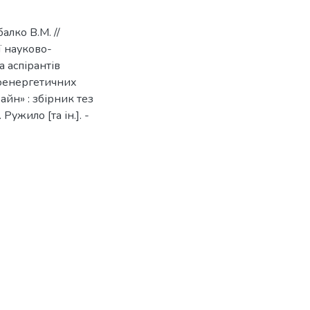
алко В.М. //
 науково-
а аспірантів
іоенергетичних
йн» : збірник тез
Ружило [та ін.]. -