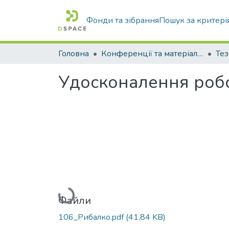
Фонди та зібрання
Пошук за критері
Головна
Конференції та матеріали конференцій
Тез
Удосконалення робо
Вантажиться...
Файли
106_Рибалко.pdf
(41,84 KB)