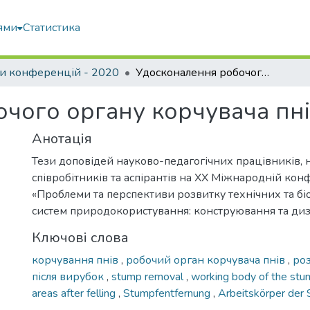
ями
Статистика
и конференцій - 2020
Удосконалення робочого органу корчувача пнів
чого органу корчувача пн
Анотація
Тези доповідей науково-педагогічних працівників, 
співробітників та аспірантів на XX Міжнародній кон
«Проблеми та перспективи розвитку технічних та б
систем природокористування: конструювання та диз
Ключові слова
корчування пнів
,
робочий орган корчувача пнів
,
ро
після вирубок
,
stump removal
,
working body of the stu
areas after felling
,
Stumpfentfernung
,
Arbeitskörper der