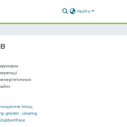
Увійти
ів
наукових
ференції
іоенергетичних
айн».
зчищення площ
mp grinder
,
clearing
 Stubbenfräse