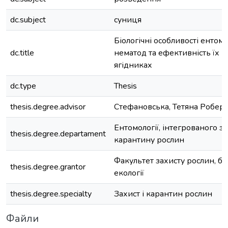
dc.subject
суниця
Біологічні особливості енто
dc.title
нематод та ефективність їх 
ягідниках
dc.type
Thesis
thesis.degree.advisor
Стефановська, Тетяна Роберт
Ентомології, інтегрованого за
thesis.degree.departament
карантину рослин
Факультет захисту рослин, бі
thesis.degree.grantor
екології
thesis.degree.specialty
Захист і карантин рослин
Файли