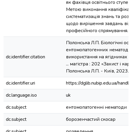
як фахівця освітнього ступен
Метою виконання кваліфікац
систематизація знань та ро
щодо вирішення завдань від
професійного спрямування.
Полонська Л.П. Біологічні осо
ентомопатогенних нематод та
dc.identifier.citation
використання на ягідниках :
... магістра : 202 «Захист і ка
Полонська Л.П. - Київ, 2023. –
dc.identifier.uri
https://dglib.nubip.edu.ua/ha
dc.language.iso
uk
dc.subject
ентомопатогенні нематоди
dc.subject
борозенчастий скосар
dc.subject
розведення