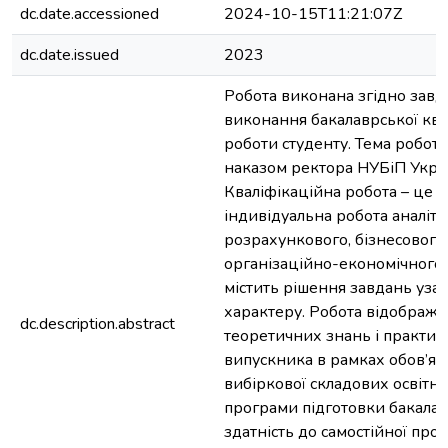
dc.date.accessioned
2024-10-15T11:21:07Z
dc.date.issued
2023
Робота виконана згідно завд
виконання бакалаврської ква
роботи студенту. Тема робот
наказом ректора НУБіП Укра
Кваліфікаційна робота – це с
індивідуальна робота аналіти
розрахункового, бізнесового
організаційно-економічного 
містить рішення завдань уза
характеру. Робота відобража
dc.description.abstract
теоретичних знань і практи
випускника в рамках обов’язк
вибіркової складових освітн
програми підготовки бакалав
здатність до самостійної проф