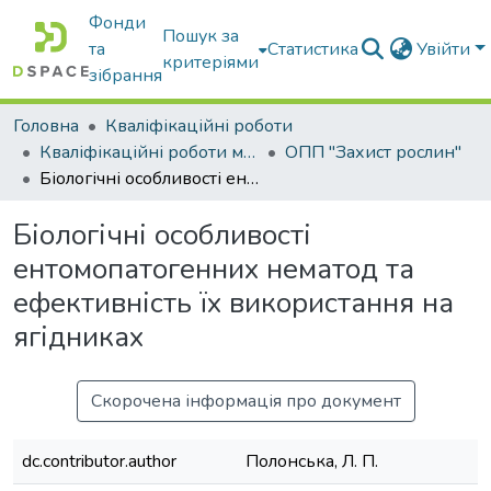
Фонди
Пошук за
та
Статистика
Увійти
критеріями
зібрання
Головна
Кваліфікаційні роботи
Кваліфікаційні роботи магістрів
ОПП "Захист рослин"
Біологічні особливості ентомопатогенних нематод та ефективність їх використання на ягідниках
Біологічні особливості
ентомопатогенних нематод та
ефективність їх використання на
ягідниках
Скорочена інформація про документ
dc.contributor.author
Полонська, Л. П.