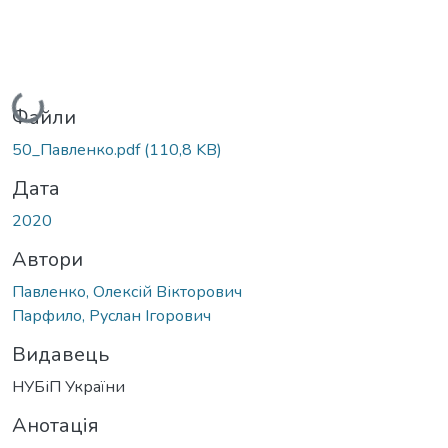
Вантажиться...
Файли
50_Павленко.pdf
(110,8 KB)
Дата
2020
Автори
Павленко, Олексій Вікторович
Парфило, Руслан Ігорович
Видавець
НУБіП України
Анотація