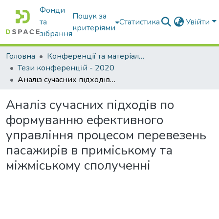
Фонди
Пошук за
та
Статистика
Увійти
критеріями
зібрання
Головна
Конференції та матеріали конференцій
Тези конференцій - 2020
Аналіз сучасних підходів по формуванню ефективного управління процесом перевезень пасажирів в приміському та міжміському сполученні
Аналіз сучасних підходів по
формуванню ефективного
управління процесом перевезень
пасажирів в приміському та
міжміському сполученні