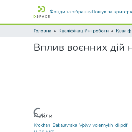
Фонди та зібрання
Пошук за критері
Головна
Кваліфікаційні роботи
Вплив воєнних дій н
Вантажиться...
Файли
Krokhan_Bakalavrska_Vplyv_voiennykh_dii.pdf