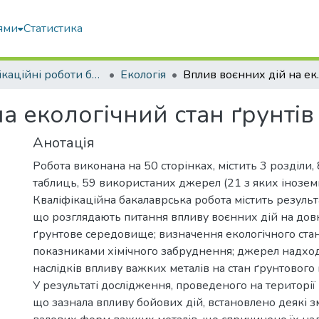
ями
Статистика
Кваліфікаційні роботи бакалаврів
Екологія
Вплив воєнних дій
а екологічний стан ґрунтів 
Анотація
Робота виконана на 50 сторінках, містить 3 розділи, 
таблиць, 59 використаних джерел (21 з яких інозе
Кваліфікаційна бакалаврська робота містить результ
що розглядають питання впливу воєнних дій на довк
ґрунтове середовище; визначення екологічного стан
показниками хімічного забруднення; джерел надхо
наслідків впливу важких металів на стан ґрунтового
У результаті дослідження, проведеного на території К
що зазнала впливу бойових дій, встановлено деякі зм