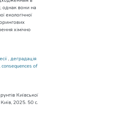
адходженням в
, однак вони на
ої екологічної
іторингових
рення хімічно
есії
,
деградація
l consequences of
рунтів Київської
 Київ, 2025. 50 с.