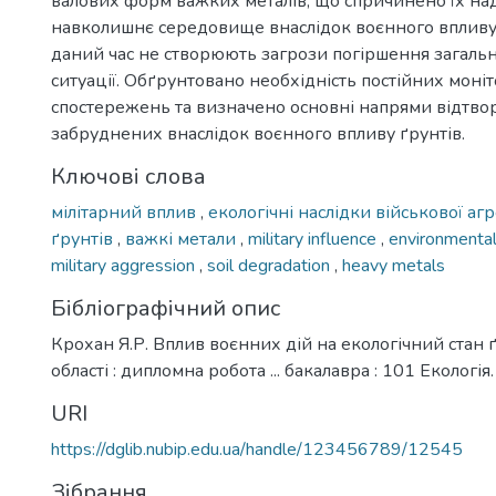
валових форм важких металів, що спричинено їх н
навколишнє середовище внаслідок воєнного впливу
даний час не створюють загрози погіршення загальн
ситуації. Обґрунтовано необхідність постійних мон
спостережень та визначено основні напрями відтво
забруднених внаслідок воєнного впливу ґрунтів.
Ключові слова
мілітарний вплив
,
екологічні наслідки військової агр
ґрунтів
,
важкі метали
,
military influence
,
environmenta
military aggression
,
soil degradation
,
heavy metals
Бібліографічний опис
Крохан Я.Р. Вплив воєнних дій на екологічний стан ґ
області : дипломна робота ... бакалавра : 101 Екологія.
URI
https://dglib.nubip.edu.ua/handle/123456789/12545
Зібрання