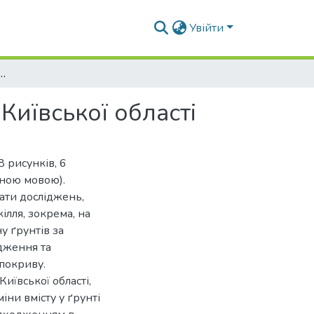
Увійти
 на екологічний стан ґрунтів Київської області
Київської області
8 рисунків, 6
мною мовою).
ати досліджень,
ілля, зокрема, на
у ґрунтів за
дження та
 покриву.
иївської області,
іни вмісту у ґрунті