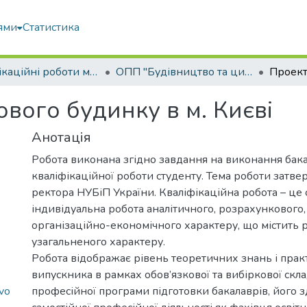
ями
Статистика
Кваліфікаційні роботи магістрів
ОПП "Будівництво та цивільна інженерія"
вого будинку в м. Києві
Анотація
Робота виконана згідно завдання на виконання бак
кваліфікаційної роботи студенту. Тема роботи затв
ректора НУБіП України. Кваліфікаційна робота – це 
індивідуальна робота аналітичного, розрахункового,
організаційно-економічного характеру, що містить 
узагальненого характеру.
Робота відображає рівень теоретичних знань і пра
випускника в рамках обов’язкової та вибіркової скл
vo
професійної програми підготовки бакалаврів, його з