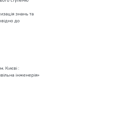
нього ступеню
изація знань та
овідно до
. Києві :
ивільна інженерія»