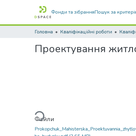
Фонди та зібрання
Пошук за критері
Головна
Кваліфікаційні роботи
Проектування житло
Вантажиться...
Файли
Prokopchuk_Mahisterska_Proektuvannia_zhytlo