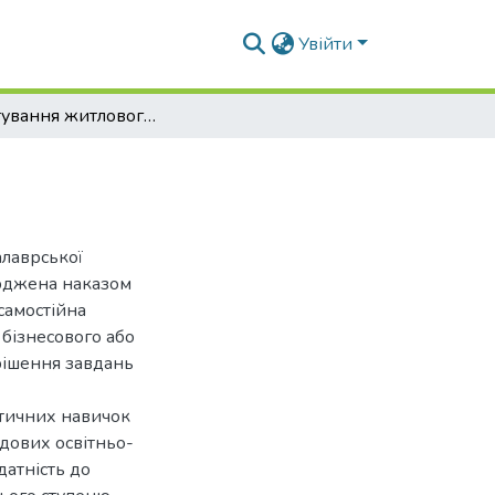
Увійти
Проектування житлового будинку в м. Києві
алаврської
ерджена наказом
самостійна
 бізнесового або
рішення завдань
ктичних навичок
адових освітньо-
датність до