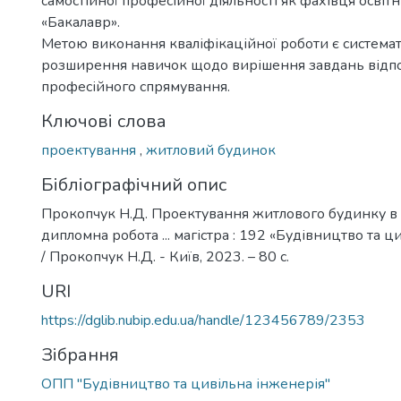
самостійної професійної діяльності як фахівця освіт
«Бакалавр».
Метою виконання кваліфікаційної роботи є системат
розширення навичок щодо вирішення завдань відп
професійного спрямування.
Ключові слова
проектування
,
житловий будинок
Бібліографічний опис
Прокопчук Н.Д. Проектування житлового будинку в м
дипломна робота ... магістра : 192 «Будівництво та ц
/ Прокопчук Н.Д. - Київ, 2023. – 80 с.
URI
https://dglib.nubip.edu.ua/handle/123456789/2353
Зібрання
ОПП "Будівництво та цивільна інженерія"