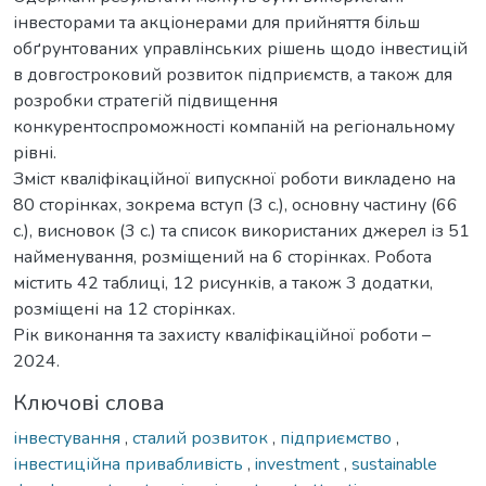
інвесторами та акціонерами для прийняття більш
обґрунтованих управлінських рішень щодо інвестицій
в довгостроковий розвиток підприємств, а також для
розробки стратегій підвищення
конкурентоспроможності компаній на регіональному
рівні.
Зміст кваліфікаційної випускної роботи викладено на
80 сторінках, зокрема вступ (3 с.), основну частину (66
с.), висновок (3 с.) та список використаних джерел із 51
найменування, розміщений на 6 сторінках. Робота
містить 42 таблиці, 12 рисунків, а також 3 додатки,
розміщені на 12 сторінках.
Рік виконання та захисту кваліфікаційної роботи –
2024.
Ключові слова
інвестування
,
сталий розвиток
,
підприємство
,
інвестиційна привабливість
,
investment
,
sustainable