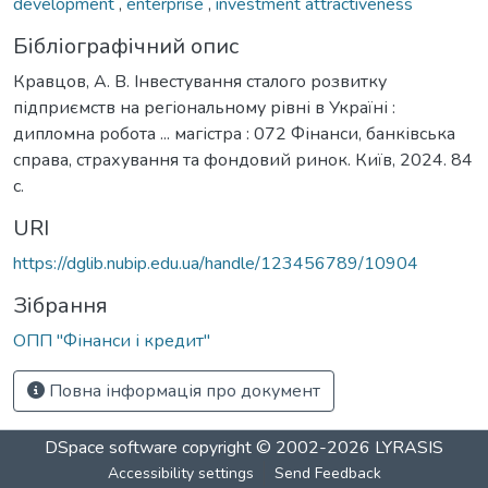
development
,
enterprise
,
investment attractiveness
Бібліографічний опис
Кравцов, А. В. Інвестування сталого розвитку
підприємств на регіональному рівні в Україні :
дипломна робота ... магістра : 072 Фінанси, банківська
справа, страхування та фондовий ринок. Київ, 2024. 84
с.
URI
https://dglib.nubip.edu.ua/handle/123456789/10904
Зібрання
ОПП "Фінанси і кредит"
Повна інформація про документ
DSpace software
copyright © 2002-2026
LYRASIS
Accessibility settings
Send Feedback