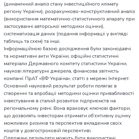
(динамічний аналіз стану інвестиційного клімату
регіону України), розрахунково-конструктивний аналіз
(використання математично-статистичного апарату при
застосуванні авторської методики оцінки),
систематизація даних (подання інформації у вигляді
таблиць та схем) та інші.
Інформаційною базою дослідження були законодавчі
та нормативні акти України, офіційні статистичні
матеріали Державного комітету статистики України,
наукові літературні джерела, фінансова звітність
компанії ПрАТ «ВФ Україна», статті з мережі Інтернет.
Основний науковий результат роботи полягає в
створенні та апробації методики оцінки привабливості
інвестування в сталий розвиток підприємств на
регіональному рівні. Вона враховує ключові фактори,
що дозволять інвесторам отримати об’єктивну оцінку
можливих ризиків та перспектив вкладення своїх
коштів у довгостроковій перспективі.
Одержані результати можуть бути використані