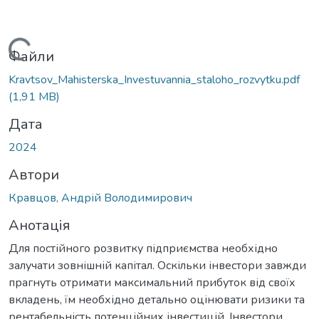
иться...
Файли
Kravtsov_Mahisterska_Investuvannia_staloho_rozvytku.pdf
(1,91 MB)
Дата
2024
Автори
Кравцов, Андрій Володимирович
Анотація
Для постійного розвитку підприємства необхідно
залучати зовнішній капітал. Оскільки інвестори завжди
прагнуть отримати максимальний прибуток від своїх
вкладень, їм необхідно детально оцінювати ризики та
рентабельність потенційних інвестицій. Інвестори