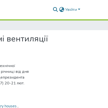
Увійти
і вентиляції
технічної
річниці від дня
іцепрезидента
) 20-21 лют.
try houses
,