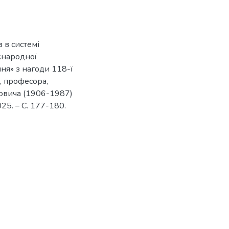
 в системі
іжнародної
ня» з нагоди 118-ї
, професора,
овича (1906-1987)
025. – С. 177-180.