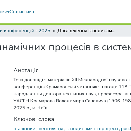
ями
Статистика
и конференцій - 2025
Дослідження газодинамічних процесів в системі вентиляції пташника
амічних процесів в систем
Анотація
Теза доповіді з матеріалів ХІІ Міжнародної науково-
конференції «Крамаровські читання» з нагоди 118-ї 
народження доктора технічних наук, професора, в
УАСГН Крамарова Володимира Савовича (1906-1987
2025 р., м. Київ.
Ключові слова
пташники
,
вентиляція
,
газодинамічні процеси
,
poul