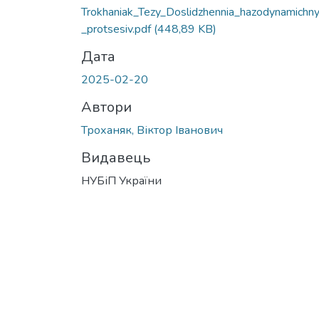
Trokhaniak_Tezy_Doslidzhennia_hazodynamichn
_protsesiv.pdf
(448,89 KB)
Дата
2025-02-20
Автори
Троханяк, Віктор Іванович
Видавець
НУБіП України