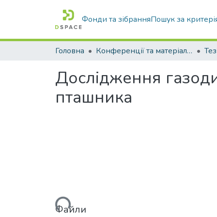
Фонди та зібрання
Пошук за критері
Головна
Конференції та матеріали конференцій
Тез
Дослідження газодин
пташника
Вантажиться...
Файли