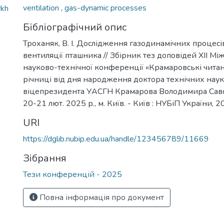
ventilation
,
gas-dynamic processes
ykh
Бібліографічний опис
Троханяк, В. І. Дослідження газодинамічних процесів
вентиляції пташника // Збірник тез доповідей ХІІ М
науково-технічної конференції «Крамаровські читан
річниці від дня народження доктора технічних наук
віцепрезидента УАСГН Крамарова Володимира Сав
20-21 лют. 2025 р., м. Київ. - Київ : НУБіП України, 2
URI
https://dglib.nubip.edu.ua/handle/123456789/11669
Зібрання
Тези конференцій - 2025
Повна інформація про документ