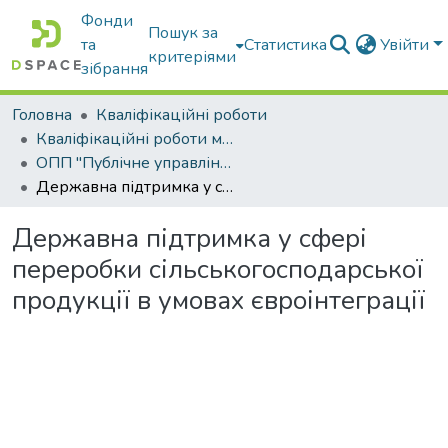
Фонди
Пошук за
та
Статистика
Увійти
критеріями
зібрання
Головна
Кваліфікаційні роботи
Кваліфікаційні роботи магістрів
ОПП "Публічне управління та адміністрування"
Державна підтримка у сфері переробки сільськогосподарської продукції в умовах євроінтеграції
Державна підтримка у сфері
переробки сільськогосподарської
продукції в умовах євроінтеграції