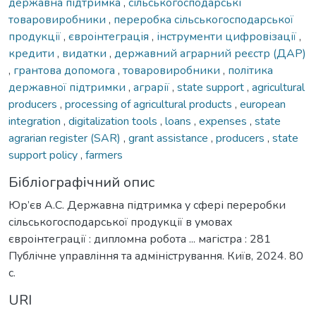
державна підтримка
,
сільськогосподарські
товаровиробники
,
переробка сільськогосподарської
продукції
,
євроінтеграція
,
інструменти цифровізації
,
кредити
,
видатки
,
державний аграрний реєстр (ДАР)
,
грантова допомога
,
товаровиробники
,
політика
державної підтримки
,
аграрії
,
state support
,
agricultural
producers
,
processing of agricultural products
,
еuropean
integration
,
digitalization tools
,
loans
,
expenses
,
state
agrarian register (SAR)
,
grant assistance
,
producers
,
state
support policy
,
farmers
Бібліографічний опис
Юр’єв А.С. Державна підтримка у сфері переробки
сільськогосподарської продукції в умовах
євроінтеграції : дипломна робота ... магістра : 281
Публічне управління та адміністрування. Київ, 2024. 80
с.
URI