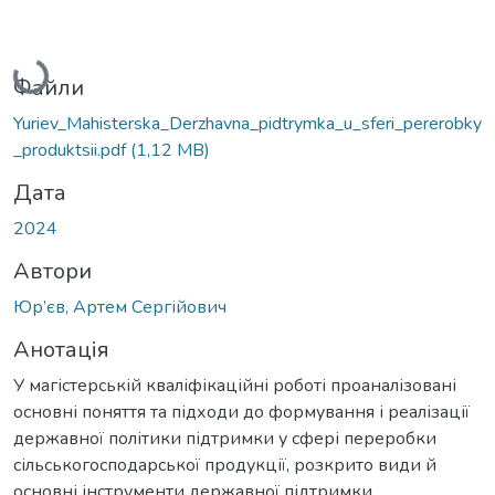
Вантажиться...
Файли
Yuriev_Mahisterska_Derzhavna_pidtrymka_u_sferi_pererobky
_produktsii.pdf
(1,12 MB)
Дата
2024
Автори
Юр’єв, Артем Сергійович
Анотація
У магістерській кваліфікаційні роботі проаналізовані
основні поняття та підходи до формування і реалізації
державної політики підтримки у сфері переробки
сільськогосподарської продукції, розкрито види й
основні інструменти державної підтримки