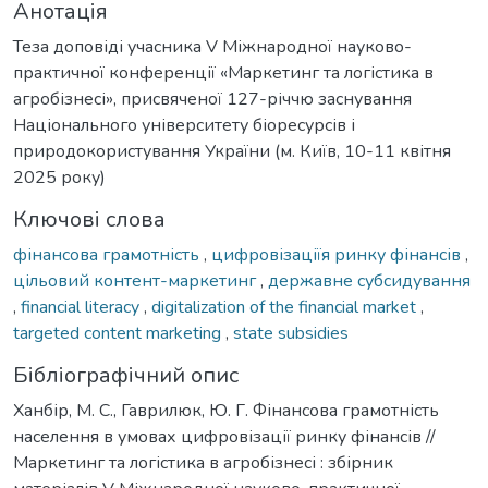
Анотація
Теза доповіді учасника V Міжнародної науково-
практичної конференції «Маркетинг та логістика в
агробізнесі», присвяченої 127-річчю заснування
Національного університету біоресурсів і
природокористування України (м. Київ, 10-11 квітня
2025 року)
Ключові слова
фінансова грамотність
,
цифровізаціїя ринку фінансів
,
цільовий контент-маркетинг
,
державне субсидування
,
financial literacy
,
digitalization of the financial market
,
targeted content marketing
,
state subsidies
Бібліографічний опис
Ханбір, М. С., Гаврилюк, Ю. Г. Фінансова грамотність
населення в умовах цифровізації ринку фінансів //
Маркетинг та логістика в агробізнесі : збірник