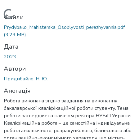
Вантажиться...
Файли
Prydybailo_Mahisterska_Osoblyvosti_perezhyvannia.pdf
(3,23 MB)
Дата
2023
Автори
Придибайло, Н. Ю.
Анотація
Робота виконана згідно завдання на виконання
бакалаврської кваліфікаційної роботи студенту. Тема
роботи затверджена наказом ректора НУБіП України.
Кваліфікаційна робота – це самостійна індивідуальна
робота аналітичного, розрахункового, бізнесового або
організаційно-економічного характеру, що містить