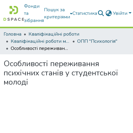
Фонди
Пошук за
та
Статистика
Увійти
критеріями
зібрання
Головна
Кваліфікаційні роботи
Кваліфікаційні роботи магістрів
ОПП "Психологія"
Особливості переживання психічних станів у студентської молоді
Особливості переживання
психічних станів у студентської
молоді