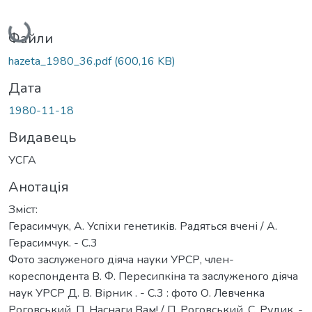
Вантажиться...
Файли
hazeta_1980_36.pdf
(600,16 KB)
Дата
1980-11-18
Видавець
УСГА
Анотація
Зміст:
Герасимчук, А. Успіхи генетиків. Радяться вчені / А.
Герасимчук. - С.3
Фото заслуженого діяча науки УРСР, член-
кореспондента В. Ф. Пересипкіна та заслуженого діяча
наук УРСР Д. В. Вірник . - С.3 : фото О. Левченка
Роговський, П. Наснаги Вам! / П. Роговський, С. Рудик. -