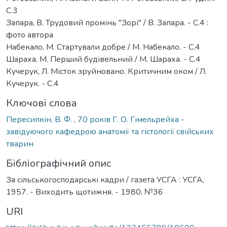
С.3
Запара, В. Трудовий промінь "Зорі" / В. Запара. - С.4 :
фото автора
Набекало, М. Стартували добре / М. Набекало. - С.4
Шараха, М. Перший будівельний / М. Шараха. - С.4
Кучерук, Л. Місток зруйновано. Критичним оком / Л.
Кучерук. - С.4
Ключові слова
Пересипкін, В. Ф.
,
70 років Г. О. Гімельрейха -
завідуючого кафедрою анатомії та гістології свійських
тварин
Бібліографічний опис
За сільськогосподарські кадри / газета УСГА : УСГА,
1957. - Виходить щотижня. - 1980, №36
URI