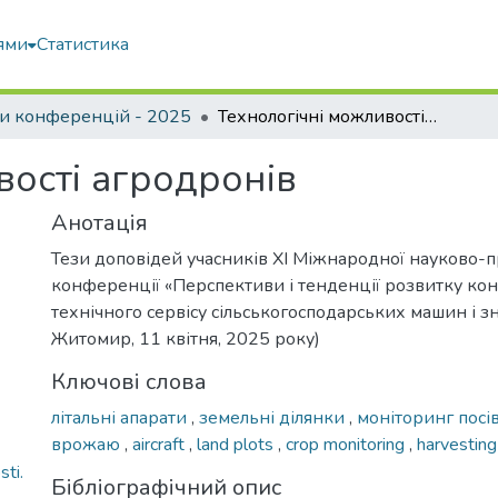
ями
Статистика
и конференцій - 2025
Технологічні можливості агродронів
вості агродронів
Анотація
Тези доповідей учасників XI Міжнародної науково-п
конференції «Перспективи і тенденції розвитку кон
технічного сервісу сільськогосподарських машин і зн
Житомир, 11 квітня, 2025 року)
Ключові слова
літальні апарати
,
земельні ділянки
,
моніторинг посі
врожаю
,
aircraft
,
land plots
,
crop monitoring
,
harvesting
ti.
Бібліографічний опис