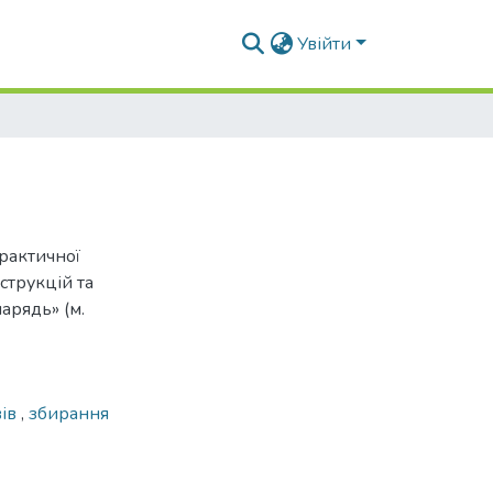
Увійти
рактичної
струкцій та
арядь» (м.
вів
,
збирання