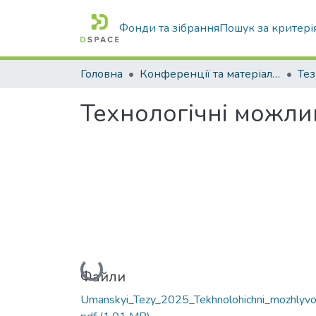
Фонди та зібрання
Пошук за критері
Головна
Конференції та матеріали конференцій
Тез
Технологічні можли
Вантажиться...
Файли
Umanskyi_Tezy_2025_Tekhnolohichni_mozhlyvos