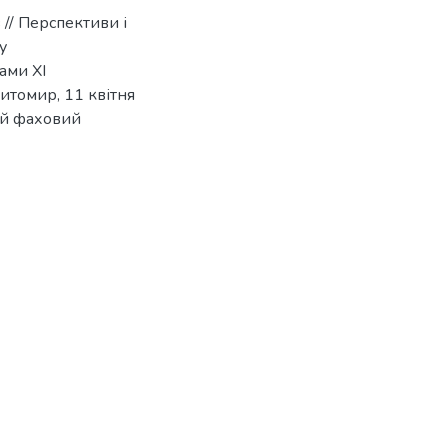
 // Перспективи і
у
ами XI
итомир, 11 квітня
ий фаховий