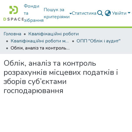
Фонди
Пошук за
та
Статистика
Увійти
критеріями
зібрання
Головна
Кваліфікаційні роботи
Кваліфікаційні роботи магістрів
ОПП "Облік і аудит"
Облік, аналіз та контроль розрахунків місцевих податків і зборів суб’єктами господарювання
Облік, аналіз та контроль
розрахунків місцевих податків і
зборів суб’єктами
господарювання