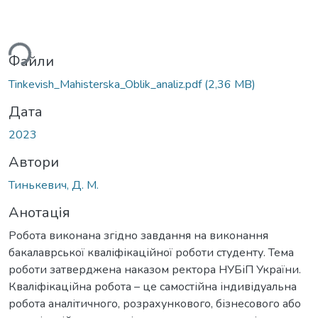
ься...
Файли
Tinkevish_Mahisterska_Oblik_analiz.pdf
(2,36 MB)
Дата
2023
Автори
Тинькевич, Д. М.
Анотація
Робота виконана згідно завдання на виконання
бакалаврської кваліфікаційної роботи студенту. Тема
роботи затверджена наказом ректора НУБіП України.
Кваліфікаційна робота – це самостійна індивідуальна
робота аналітичного, розрахункового, бізнесового або