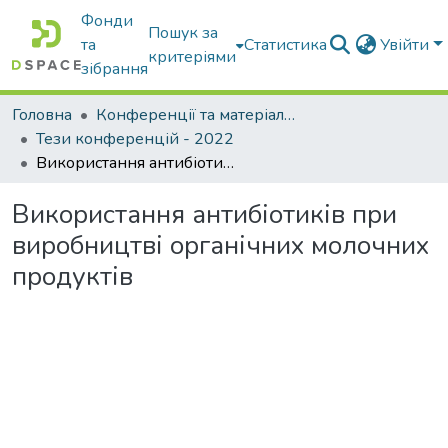
Фонди
Пошук за
та
Статистика
Увійти
критеріями
зібрання
Головна
Конференції та матеріали конференцій
Тези конференцій - 2022
Використання антибіотиків при виробництві органічних молочних продуктів
Використання антибіотиків при
виробництві органічних молочних
продуктів