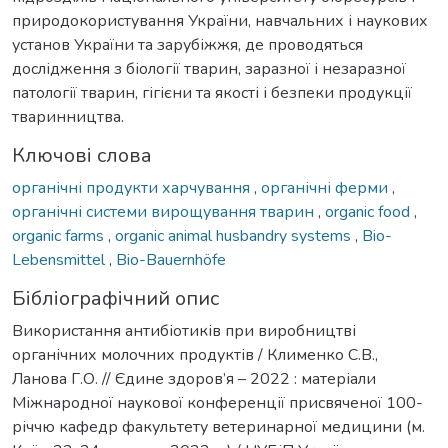
природокористування України, навчальних і наукових
установ України та зарубіжжя, де проводяться
дослідження з біології тварин, заразної і незаразної
патології тварин, гігієни та якості і безпеки продукції
тваринництва.
Ключові слова
органічні продукти харчування
,
органічні ферми
,
органічні системи вирощування тварин
,
organic food
,
organic farms
,
organic animal husbandry systems
,
Bio-
Lebensmittel
,
Bio-Bauernhöfe
Бібліографічний опис
Використання антибіотиків при виробництві
органічних молочних продуктів / Клименко С.В.,
Ланова Г.О. // Єдине здоров’я – 2022 : матеріали
Міжнародної наукової конференції присвяченої 100-
річчю кафедр факультету ветеринарної медицини (м.