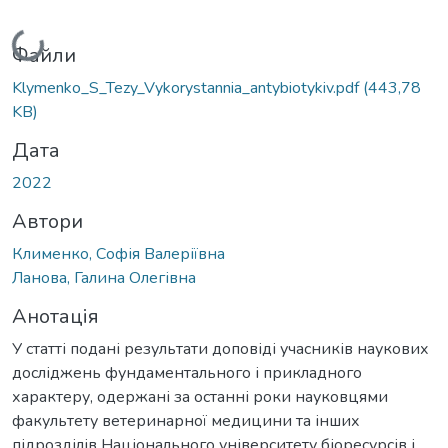
Вантажиться...
Файли
Klymenko_S_Tezy_Vykorystannia_antybiotykiv.pdf
(443,78
KB)
Дата
2022
Автори
Клименко, Софія Валеріївна
Ланова, Галина Олегівна
Анотація
У статті подані результати доповіді учасників наукових
досліджень фундаментального і прикладного
характеру, одержані за останні роки науковцями
факультету ветеринарної медицини та інших
підрозділів Національного університету біоресурсів і