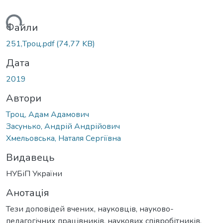
ться...
Файли
251,Троц.pdf
(74,77 KB)
Дата
2019
Автори
Троц, Адам Адамович
Засунько, Андрій Андрійович
Хмельовська, Наталя Сергіївна
Видавець
НУБіП України
Анотація
Тези доповідей вчених, науковців, науково-
педагогічних працівників, наукових співробітників,