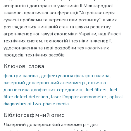
аспірантів і докторантів учасників ІІ Міжнародної
науково-практичної конференції "Агроінженерія:
сучасні проблеми та перспективи розвитку", в яких
розглядаються нинішній стан та шляхи розвитку
агроінженерної галузі економіки України, надійності
технічних систем, технологій і техніки інженерії,
удосконалення та нові розробки технологічних
процесів, технічних засобів.
Ключові слова
фільтри палива
,
дефектування фільтрів палива
,
лазерний доплерівський анемометр
,
оптична
діагностика двофазних середовищ
,
fuel filters
,
fuel
filter defect detection
,
laser Doppler anemometer
,
optical
diagnostics of two-phase media
Бібліографічний опис
Лазерний доплерівський анемометр - для