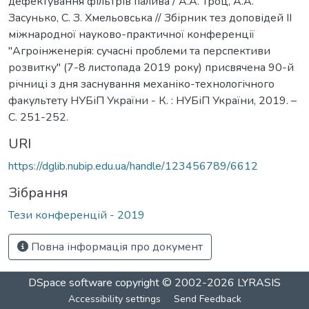
дефектування фільтрів палива / А.А. Троц, А.А.
Засунько, С. З. Хмельовська // Збірник тез доповідей ІІ
міжнародної науково-практичної конференції
"Агроінженерія: сучасні проблеми та перспективи
розвитку" (7-8 листопада 2019 року) присвячена 90-й
річниці з дня заснування механіко-технологічного
факультету НУБіП України - К. : НУБіП України, 2019. –
С. 251-252.
URI
https://dglib.nubip.edu.ua/handle/123456789/6612
Зібрання
Тези конференцій - 2019
Повна інформація про документ
DSpace software
copyright © 2002-2026
LYRASIS
Accessibility settings
Send Feedback