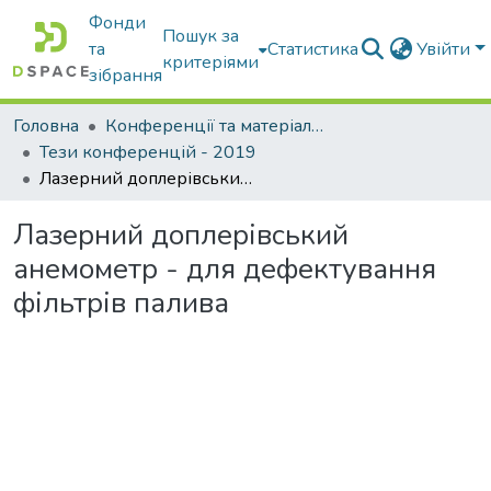
Фонди
Пошук за
та
Статистика
Увійти
критеріями
зібрання
Головна
Конференції та матеріали конференцій
Тези конференцій - 2019
Лазерний доплерівський анемометр - для дефектування фільтрів палива
Лазерний доплерівський
анемометр - для дефектування
фільтрів палива