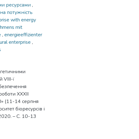
ими ресурсами
,
на потужність
rprise with energy
ehmens mit
se
,
energieeffizienter
tural enterprise
,
s
ргетичними
 VIII-ї
абезпечення
роботи XXXII
» (11-14 серпня
ситет біоресурсів і
020. – C. 10-13