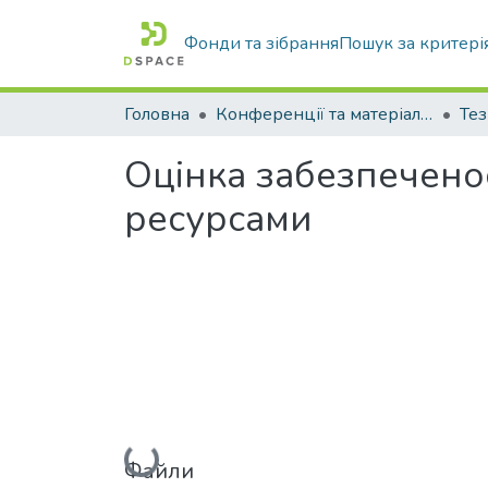
Фонди та зібрання
Пошук за критері
Головна
Конференції та матеріали конференцій
Тез
Оцінка забезпечено
ресурсами
Вантажиться...
Файли