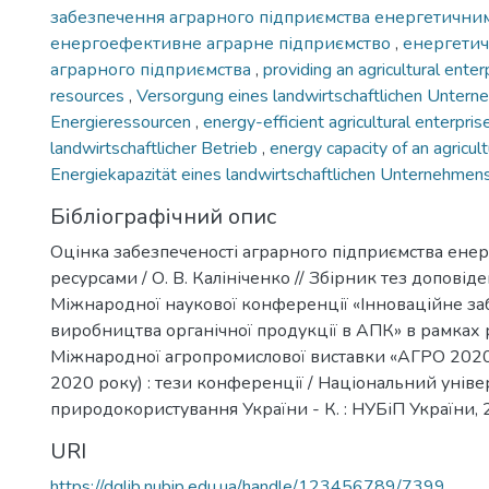
забезпечення аграрного підприємства енергетичн
енергоефективне аграрне підприємство
,
енергетич
аграрного підприємства
,
providing an agricultural ente
resources
,
Versorgung eines landwirtschaftlichen Untern
Energieressourcen
,
energy-efficient agricultural enterpri
landwirtschaftlicher Betrieb
,
energy capacity of an agricul
Energiekapazität eines landwirtschaftlichen Unternehmen
Бібліографічний опис
Оцінка забезпеченості аграрного підприємства ене
ресурсами / О. В. Калініченко // Збірник тез доповідей
Міжнародної наукової конференції «Інноваційне з
виробництва органічної продукції в АПК» в рамках 
Міжнародної агропромислової виставки «АГРО 2020
2020 року) : тези конференції / Національний універ
природокористування України - К. : НУБіП України, 2
URI
https://dglib.nubip.edu.ua/handle/123456789/7399