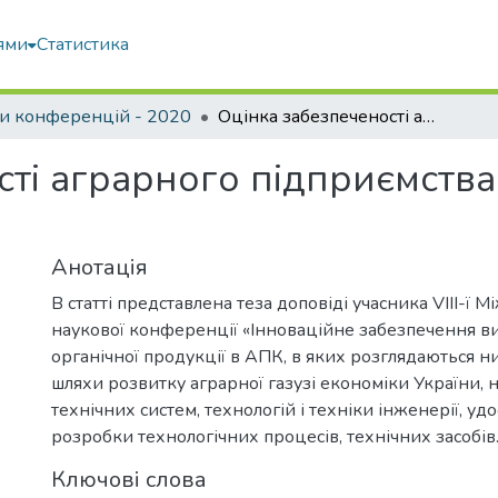
ями
Статистика
и конференцій - 2020
Оцінка забезпеченості аграрного підприємства енергетичними ресурсами
сті аграрного підприємств
Анотація
В статті представлена теза доповіді учасника VIІІ-ї 
наукової конференції «Інноваційне забезпечення 
органічної продукції в АПК, в яких розглядаються ни
шляхи розвитку аграрної газузі економіки України, н
технічних систем, технологій і техніки інженерії, уд
розробки технологічних процесів, технічних засобів
Ключові слова