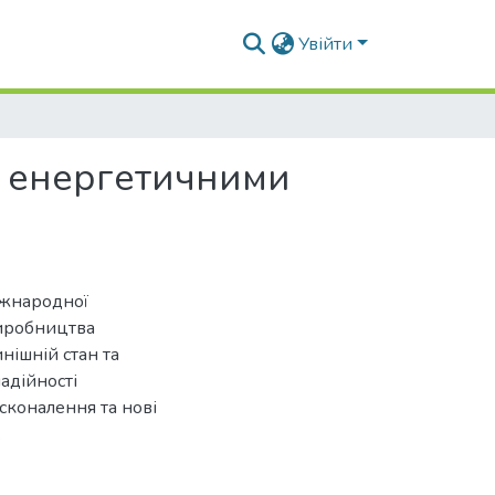
Увійти
а енергетичними
Міжнародної
виробництва
нішній стан та
адійності
осконалення та нові
.