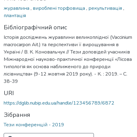
журавлина
,
вироблені торфовища
,
рекультивація
,
плантація
Бібліографічний опис
Історія досліджень журавлини великоплідної (Vaccinium
macrocarpon Ait.) та перспективи її вирощування в
Україні / В. К. Коновальчук // Тези доповідей учасників
Міжнародної науково-практичної конференції «Лісова
типологія як основа наближеного до природи
лісівництва» (9-12 жовтня 2019 року). - К. : 2019. – C.
38-39
URI
https://dglib.nubip.edu.ua/handle/123456789/6872
Зібрання
Тези конференцій - 2019