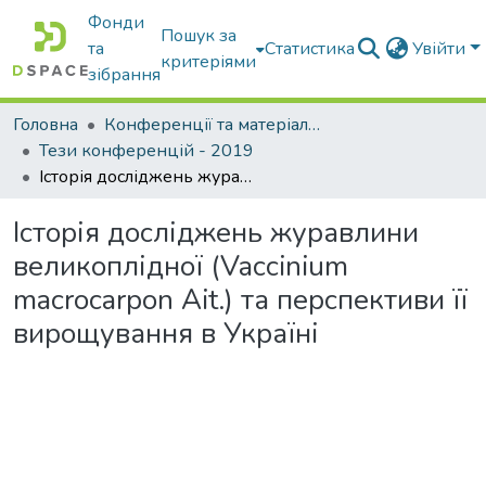
Фонди
Пошук за
та
Статистика
Увійти
критеріями
зібрання
Головна
Конференції та матеріали конференцій
Тези конференцій - 2019
Історія досліджень журавлини великоплідної (Vaccinium macrocarpon Ait.) та перспективи її вирощування в Україні
Історія досліджень журавлини
великоплідної (Vaccinium
macrocarpon Ait.) та перспективи її
вирощування в Україні