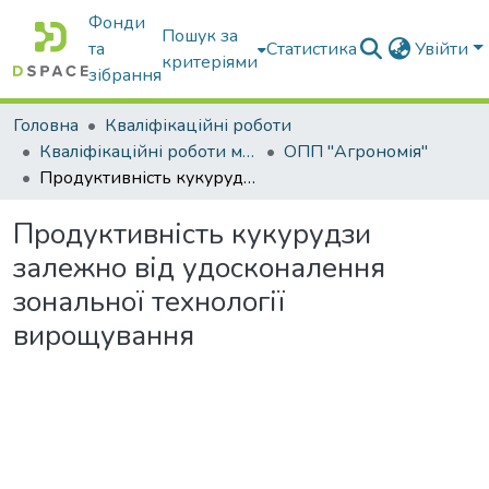
Фонди
Пошук за
та
Статистика
Увійти
критеріями
зібрання
Головна
Кваліфікаційні роботи
Кваліфікаційні роботи магістрів
ОПП "Агрономія"
Продуктивність кукурудзи залежно від удосконалення зональної технології вирощування
Продуктивність кукурудзи
залежно від удосконалення
зональної технології
вирощування