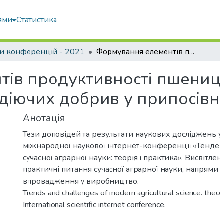
ями
Статистика
и конференцій - 2021
Формування елементів продуктивності пшениці озимої залежно від впливу повільнодіючих добрив у припосівне внесення
ів продуктивності пшениц
одіючих добрив у припосів
Анотація
Тези доповідей та результати наукових досліджень уч
міжнародної наукової інтернет-конференції «Тенде
сучасної аграрної науки: теорія і практика». Висвітле
практичні питання сучасної аграрної науки, напрями 
впровадження у виробництво.
Trends and challenges of modern agricultural science: theory
International scientific internet conference.