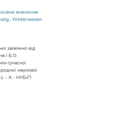
осівне внесення
ssing
,
Winterweizen
ої залежно від
я / Б.О.
ки сучасної
народної наукової
. - К. : НУБіП