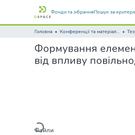
Фонди та зібрання
Пошук за критері
Головна
Конференції та матеріали конференцій
Тез
Формування елемент
від впливу повільн
Вантажиться...
Файли