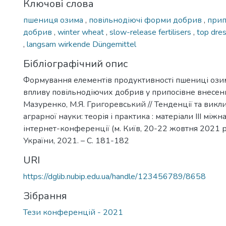
Ключові слова
пшениця озима
,
повільнодіючі форми добрив
,
прип
добрив
,
winter wheat
,
slow-release fertilisers
,
top dre
,
langsam wirkende Düngemittel
Бібліографічний опис
Формування елементів продуктивності пшениці озим
впливу повільнодіючих добрив у припосівне внесенн
Мазуренко, М.Я. Григоревський // Тенденції та викли
аграрної науки: теорія і практика : матеріали IIІ між
інтернет-конференції (м. Київ, 20-22 жовтня 2021 р.)
України, 2021. – С. 181-182
URI
https://dglib.nubip.edu.ua/handle/123456789/8658
Зібрання
Тези конференцій - 2021