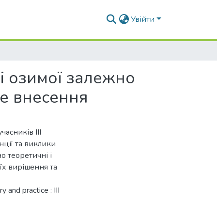
Увійти
і озимої залежно
не внесення
асників IIІ
нції та виклики
но теоретичні і
їх вирішення та
 and practice : III