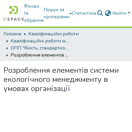
Фонди
Пошук за
та
Статистика
Увійти
критеріями
зібрання
Головна
Кваліфікаційні роботи
Кваліфікаційні роботи магістрів
ОПП "Якість, стандартизація та сертифікація"
Розроблення елементів системи екологічного менеджменту в умовах організації
Розроблення елементів системи
екологічного менеджменту в
умовах організації