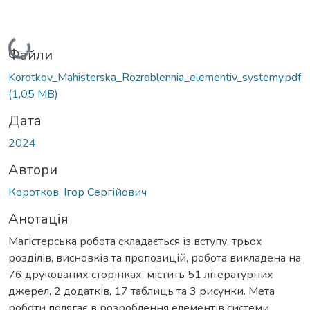
Вантажиться...
Файли
Korotkov_Mahisterska_Rozroblennia_elementiv_systemy.pdf
(1,05 MB)
Дата
2024
Автори
Коротков, Ігор Сергійович
Анотація
Магістерська робота складається із вступу, трьох
розділів, висновків та пропозицій, робота викладена на
76 друкованих сторінках, містить 51 літературних
джерел, 2 додатків, 17 таблиць та 3 рисунки. Мета
роботи полягає в розроблення елементів системи