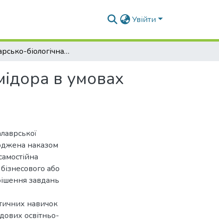
Увійти
Господарсько-біологічна оцінка сортименту помідора в умовах Лісостепу України
мідора в умовах
алаврської
ерджена наказом
самостійна
 бізнесового або
рішення завдань
ктичних навичок
адових освітньо-