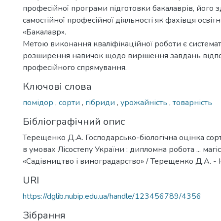
професійної програми підготовки бакалаврів, його з
самостійної професійної діяльності як фахівця освіт
«Бакалавр».
Метою виконання кваліфікаційної роботи є системат
розширення навичок щодо вирішення завдань відп
професійного спрямування.
Ключові слова
помідор
,
сорти
,
гібриди
,
урожайність
,
товарність
Бібліографічний опис
Терещенко Д.А. Господарсько-біологічна оцінка со
в умовах Лісостепу України : дипломна робота ... магіс
«Садівництво і виноградарство» / Терещенко Д.А. - Ки
URI
https://dglib.nubip.edu.ua/handle/123456789/4356
Зібрання