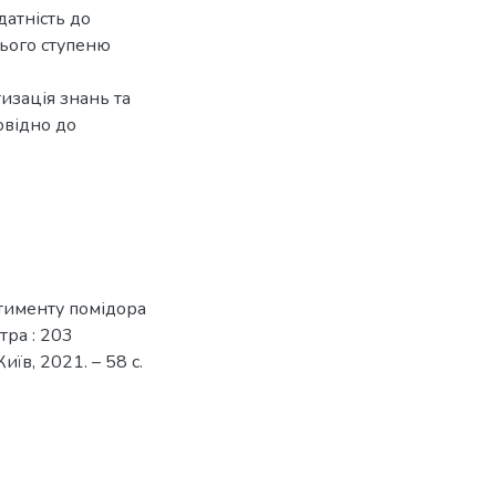
датність до
нього ступеню
изація знань та
овідно до
ртименту помідора
тра : 203
їв, 2021. – 58 с.