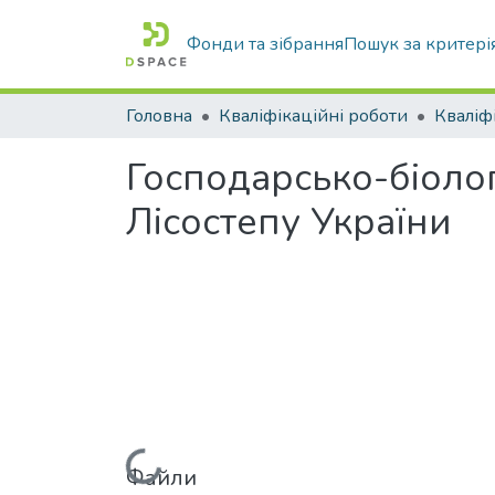
Фонди та зібрання
Пошук за критері
Головна
Кваліфікаційні роботи
Господарсько-біолог
Лісостепу України
Файли