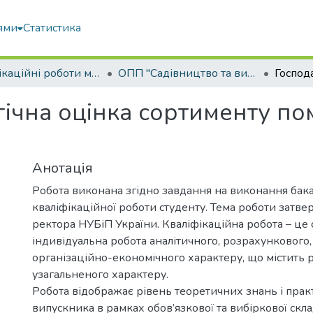
ями
Статистика
Кваліфікаційні роботи магістрів
ОПП "Садівництво та виноградарство"
ічна оцінка сортименту по
Анотація
Робота виконана згідно завдання на виконання бак
кваліфікаційної роботи студенту. Тема роботи затв
ректора НУБіП України. Кваліфікаційна робота – це 
індивідуальна робота аналітичного, розрахункового,
організаційно-економічного характеру, що містить 
узагальненого характеру.
Робота відображає рівень теоретичних знань і пра
випускника в рамках обов’язкової та вибіркової скл