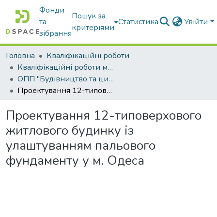
Фонди
Пошук за
та
Статистика
Увійти
критеріями
зібрання
Головна
Кваліфікаційні роботи
Кваліфікаційні роботи магістрів
ОПП "Будівництво та цивільна інженерія"
Проектування 12-типоверхового житлового будинку із улаштуванням пальового фундаменту у м. Одеса
Проектування 12-типоверхового
житлового будинку із
улаштуванням пальового
фундаменту у м. Одеса