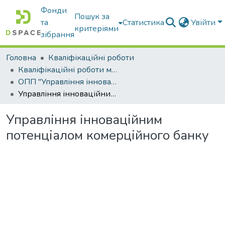
Фонди
Пошук за
та
Статистика
Увійти
критеріями
зібрання
Головна
Кваліфікаційні роботи
Кваліфікаційні роботи магістрів
ОПП "Управління інноваційною та консалтинговою діяльністю"
Управління інноваційним потенціалом комерційного банку
Управління інноваційним
потенціалом комерційного банку