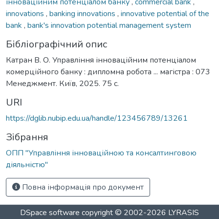
інноваційним потенціалом банку
,
commercial bank
,
innovations
,
banking innovations
,
innovative potential of the
bank
,
bank's innovation potential management system
Бібліографічний опис
Катран В. О. Управління інноваційним потенціалом
комерційного банку : дипломна робота ... магістра : 073
Менеджмент. Київ, 2025. 75 с.
URI
https://dglib.nubip.edu.ua/handle/123456789/13261
Зібрання
ОПП "Управління інноваційною та консалтинговою
діяльністю"
Повна інформація про документ
DSpace software
copyright © 2002-2026
LYRASIS