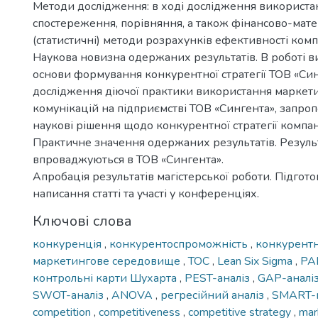
Методи дослідження: в ході дослідження використан
спостереження, порівняння, а також фінансово-мате
(статистичні) методи розрахунків ефективності компа
Наукова новизна одержаних результатів. В роботі ви
основи формування конкурентної стратегії ТОВ «Син
дослідження діючої практики використання маркет
комунікацій на підприємстві ТОВ «Сингента», запроп
наукові рішення щодо конкурентної стратегії компані
Практичне значення одержаних результатів. Резуль
впроваджуються в ТОВ «Сингента».
Апробація результатів магістерської роботи. Підгото
написання статті та участі у конференціях.
Ключові слова
конкуренція
,
конкурентоспроможність
,
конкурентн
маркетингове середовище
,
TOC
,
Lean Six Sigma
,
PA
контрольні карти Шухарта
,
PEST-аналіз
,
GAP-аналі
SWOT-аналіз
,
ANOVA
,
регресійний аналіз
,
SMART-м
competition
,
competitiveness
,
competitive strategy
,
mar