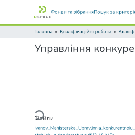
Фонди та зібрання
Пошук за критері
Головна
Кваліфікаційні роботи
Управління конкуре
Вантажиться...
Файли
Ivanov_Mahisterska_Upravlinnia_konkurentnoiu_