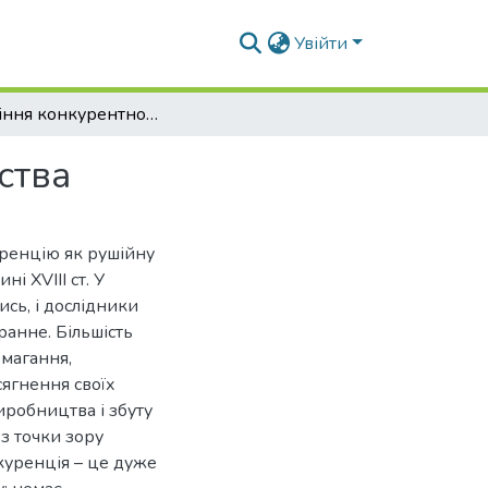
Увійти
Управління конкурентною стратегією підприємства
ства
уренцію як рушійну
і XVIII ст. У
сь, і дослідники
ранне. Більшість
змагання,
сягнення своїх
иробництва і збуту
 з точки зору
куренція – це дуже