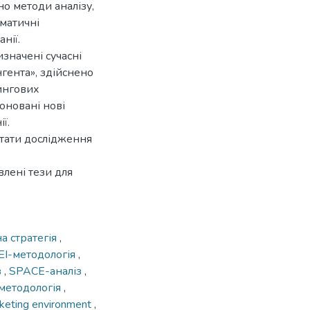
о методи аналізу,
матичні
нії.
значені сучасні
гента», здійснено
ингових
оновані нові
ї.
тати дослідження
влені тези для
а стратегія
,
EI-методологія
,
з
,
SPACE-аналіз
,
етодологія
,
keting environment
,