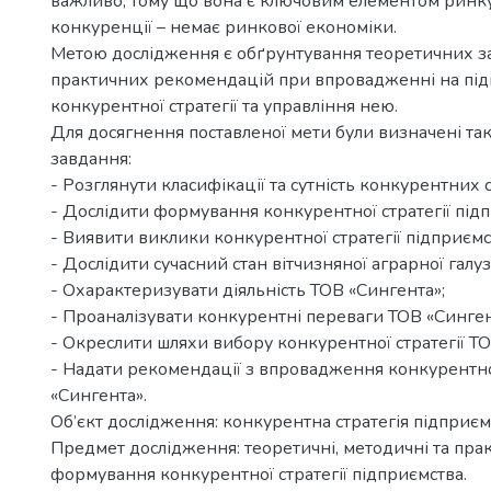
важливо, тому що вона є ключовим елементом ринку
конкуренції – немає ринкової економіки.
Метою дослідження є обґрунтування теоретичних за
практичних рекомендацій при впровадженні на під
конкурентної стратегії та управління нею.
Для досягнення поставленої мети були визначені так
завдання:
- Розглянути класифікації та сутність конкурентних с
- Дослідити формування конкурентної стратегії підп
- Виявити виклики конкурентної стратегії підприємс
- Дослідити сучасний стан вітчизняної аграрної галузі
- Охарактеризувати діяльність ТОВ «Сингента»;
- Проаналізувати конкурентні переваги ТОВ «Синген
- Окреслити шляхи вибору конкурентної стратегії ТО
- Надати рекомендації з впровадження конкурентної
«Сингента».
Об’єкт дослідження: конкурентна стратегія підприєм
Предмет дослідження: теоретичні, методичні та пра
формування конкурентної стратегії підприємства.