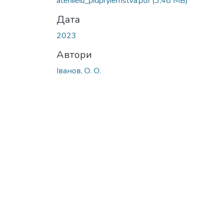
atehiieiu_pidpryiemstva.pdf
(3,48 MB)
Дата
2023
Автори
Іванов, О. О.