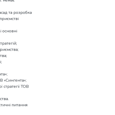
: немає
сад та розробка
приємстві
і основні
тратегій;
риємства;
тва;
;
та»;
В «Сингента»;
 стратегії ТОВ
ства.
ктичні питання