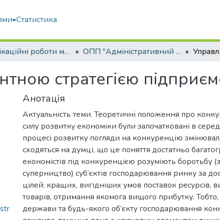
ями
Статистика
Кваліфікаційні роботи магістрів
ОПП "Адміністративний менеджмент"
нтною стратегією підприєм
Анотація
Актуальність теми. Теоретичні положення про конк
силу розвитку економіки були започатковані в середин
процесі розвитку погляди на конкуренцію змінювали
сходяться на думці, що це поняття достатньо багатог
економістів під конкуренцією розуміють боротьбу (
суперництво) суб’єктів господарювання ринку за до
цілей: кращих, вигідніших умов поставок ресурсів, в
товарів, отримання якомога вищого прибутку. Тобто,
str
держави та будь-якого об’єкту господарювання кон