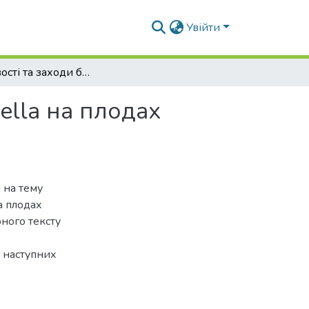
Увійти
Особливості та заходи боротьби Coniella diplodiella на плодах винограду
iella на плодах
 на тему
на плодах
ного тексту
 наступних