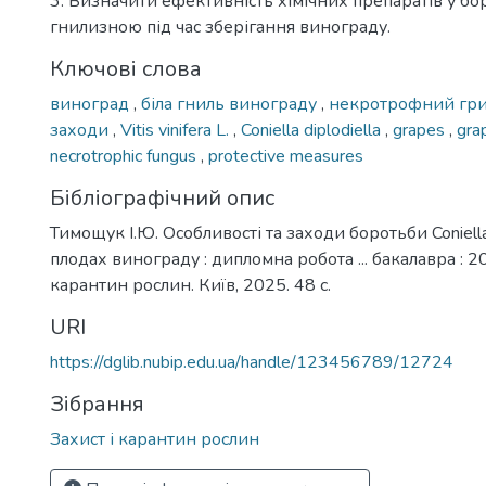
3. Визначити ефективність хімічних препаратів у бор
гнилизною під час зберігання винограду.
Ключові слова
виноград
,
біла гниль винограду
,
некротрофний гр
заходи
,
Vitis vinifera L.
,
Coniella diplodiella
,
grapes
,
gra
necrotrophic fungus
,
protective measures
Бібліографічний опис
Тимощук І.Ю. Особливості та заходи боротьби Coniella 
плодах винограду : дипломна робота ... бакалавра : 2
карантин рослин. Київ, 2025. 48 с.
URI
https://dglib.nubip.edu.ua/handle/123456789/12724
Зібрання
Захист і карантин рослин