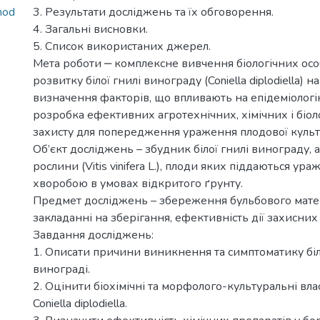
hod
3. Результати досліджень та їх обговорення.
4. Загальні висновки.
5. Список використаних джерел.
Мета роботи ‒ комплексне вивчення біологічних ос
розвитку білої гнилі винограду (Coniella diplodiella) на
визначення факторів, що впливають на епідеміологі
розробка ефективних агротехнічних, хімічних і біол
захисту для попередження ураження плодової культ
Об’єкт досліджень – збудник білої гнилі винограду, 
рослини (Vitis vinifera L.), плоди яких піддаються ур
хворобою в умовах відкритого ґрунту.
Предмет досліджень – збереження бульбового мате
закладанні на зберігання, ефективність дії захисних
Завдання досліджень:
1. Описати причини виникнення та симптоматику біло
винограді.
2. Оцінити біохімічні та морфолого-культуральні вла
Coniella diplodiella.