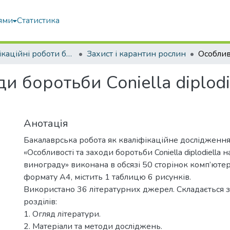
ями
Статистика
Кваліфікаційні роботи бакалаврів
Захист і карантин рослин
и боротьби Coniella diplod
Анотація
Бакалаврська робота як кваліфікаційне дослідження
«Особливості та заходи боротьби Coniella diplodiella 
винограду» виконана в обсязі 50 сторінок комп’ютер
формату А4, містить 1 таблицю 6 рисунків.
Використано 36 літературних джерел. Складається з
розділів:
1. Огляд літератури.
2. Матеріали та методи досліджень.