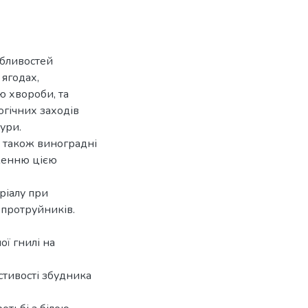
обливостей
 ягодах,
ю хвороби, та
огічних заходів
ури.
а також виноградні
аженню цією
ріалу при
 протруйників.
ї гнилі на
стивості збудника