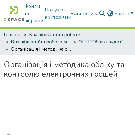
Фонди
Пошук за
та
Статистика
Увійти
критеріями
зібрання
Головна
Кваліфікаційні роботи
Кваліфікаційні роботи магістрів
ОПП "Облік і аудит"
Організація і методика обліку та контролю електронних грошей
Організація і методика обліку та
контролю електронних грошей
ться...