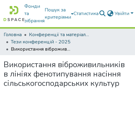
Фонди
Пошук за
та
Статистика
Увійти
критеріями
зібрання
Головна
Конференції та матеріали конференцій
Тези конференцій - 2025
Використання віброживильників в лініях фенотипування насіння сільськогосподарських культур
Використання віброживильників
в лініях фенотипування насіння
сільськогосподарських культур