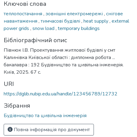
Ключові слова
теплопостачання
,
зовнішні електромережі
,
снігове
навантаження
,
тимчасові будівлі
,
heat supply
,
external
power grids
,
snow load
,
temporary buildings
Бібліографічний опис
Півнюк І.В. Проектування житлової будівлі у смт
Калинівка Київської області : дипломна робота ...
бакалавра : 192 Будiвництво тa цивiльнa iнженерiя.
Київ, 2025. 67 с.
URI
https://dglib.nubip.edu.ua/handle/123456789/12732
Зібрання
Будівництво та цивільна інженерія
Повна інформація про документ