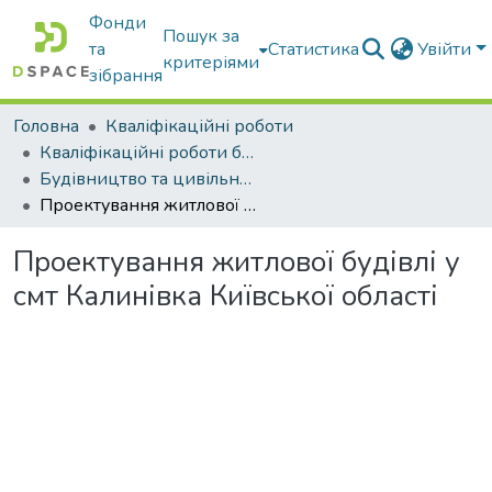
Фонди
Пошук за
та
Статистика
Увійти
критеріями
зібрання
Головна
Кваліфікаційні роботи
Кваліфікаційні роботи бакалаврів
Будівництво та цивільна інженерія
Проектування житлової будівлі у смт Калинівка Київської області
Проектування житлової будівлі у
смт Калинівка Київської області