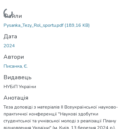
Вантажиться...
Файли
Pysanka_Tezy_Rol_sportu.pdf
(189,16 KB)
Дата
2024
Автори
Писанка, Є.
Видавець
НУБіП України
Анотація
Теза доповіді з матеріалів ІІ Всеукраїнської науково-
практичної конференції "Наукові здобутки
студентської та учнівської молоді з реалізації Плану
відновлення України" (м. Київ, 13 березня 2024 р.).