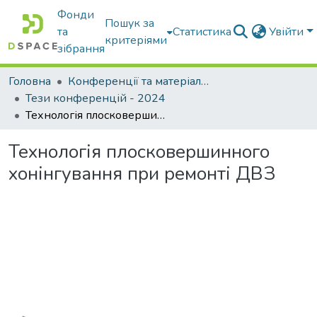
Фонди
Пошук за
та
Статистика
Увійти
критеріями
зібрання
Головна
Конференції та матеріали конференцій
Тези конференцій - 2024
Технологія плосковершинного хонінгування при ремонті ДВЗ
Технологія плосковершинного
хонінгування при ремонті ДВЗ
Вантажиться...