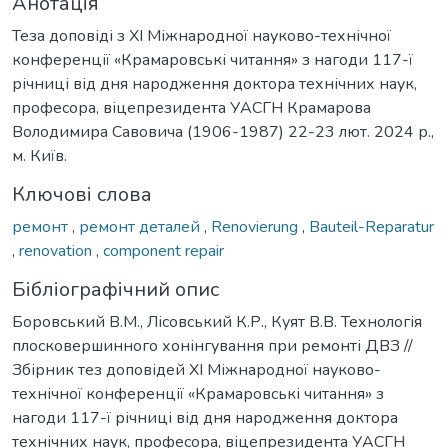
Анотація
Теза доповіді з ХІ Міжнародної науково-технічної
конференції «Крамаровські читання» з нагоди 117-ї
річниці від дня народження доктора технічних наук,
професора, віцепрезидента УАСГН Крамарова
Володимира Савовича (1906-1987) 22-23 лют. 2024 р.,
м. Київ.
Ключові слова
ремонт
,
ремонт деталей
,
Renovierung
,
Bauteil-Reparatur
,
renovation
,
component repair
Бібліографічний опис
Боровський В.М., Лісовський К.Р., Куят В.В. Технологія
плосковершинного хонінгування при ремонті ДВЗ //
Збірник тез доповідей ХI Міжнародної науково-
технічної конференції «Крамаровські читання» з
нагоди 117-ї річниці від дня народження доктора
технічних наук, професора, віцепрезидента УАСГН