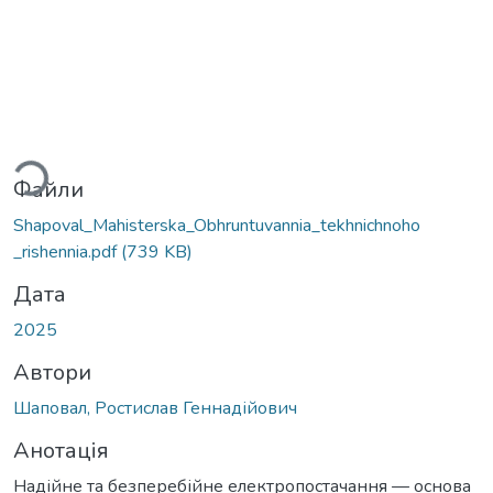
ться...
Файли
Shapoval_Mahisterska_Obhruntuvannia_tekhnichnoho
_rishennia.pdf
(739 KB)
Дата
2025
Автори
Шаповал, Ростислав Геннадійович
Анотація
Надійне та безперебійне електропостачання — основа