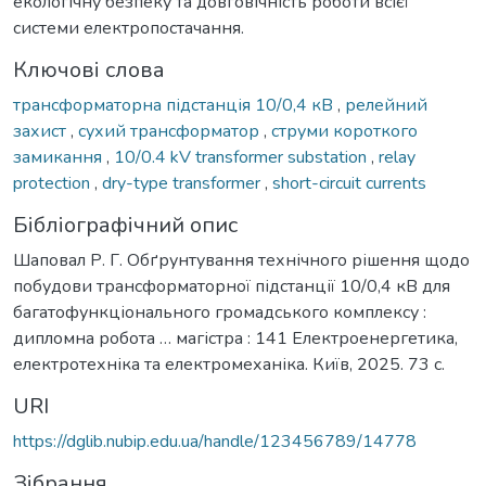
екологічну безпеку та довговічність роботи всієї
системи електропостачання.
Ключові слова
трансформаторна підстанція 10/0,4 кВ
,
релейний
захист
,
сухий трансформатор
,
струми короткого
замикання
,
10/0.4 kV transformer substation
,
relay
protection
,
dry-type transformer
,
short-circuit currents
Бібліографічний опис
Шаповал Р. Г. Обґрунтування технічного рішення щодо
побудови трансформаторної підстанції 10/0,4 кВ для
багатофункціонального громадського комплексу :
дипломна робота … магістра : 141 Електроенергетика,
електротехніка та електромеханіка. Київ, 2025. 73 с.
URI
https://dglib.nubip.edu.ua/handle/123456789/14778
Зібрання