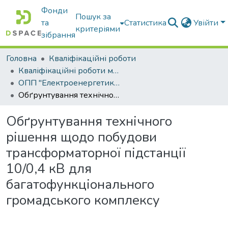
Фонди
Пошук за
та
Статистика
Увійти
критеріями
зібрання
Головна
Кваліфікаційні роботи
Кваліфікаційні роботи магістрів
ОПП "Електроенергетика, електротехніка та електромеханіка"
Обґрунтування технічного рішення щодо побудови трансформаторної підстанції 10/0,4 кВ для багатофункціонального громадського комплексу
Обґрунтування технічного
рішення щодо побудови
трансформаторної підстанції
10/0,4 кВ для
багатофункціонального
громадського комплексу