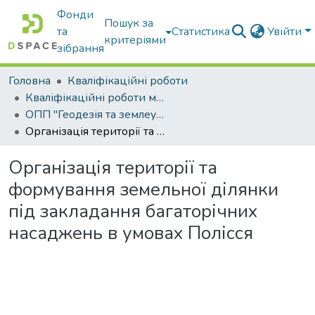
Фонди
Пошук за
та
Статистика
Увійти
критеріями
зібрання
Головна
Кваліфікаційні роботи
Кваліфікаційні роботи магістрів
ОПП "Геодезія та землеустрій"
Організація території та формування земельної ділянки під закладання багаторічних насаджень в умовах Полісся
Організація території та
формування земельної ділянки
під закладання багаторічних
насаджень в умовах Полісся