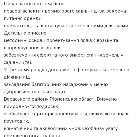
Проаналізовано земельно-
правові аспекти промислового садівництва, зокрема
питання оренди,
приватизації та користування земельними ділянками.
Детально описано
методичні основи проектування полів сівозмін та
впорядкування угідь для
забезпечення ефективного використання земель у
садівництві.
У третьому розділі досліджено формування земельної
ділянки під
закладання багаторічних насаджень у межах
Дібрівської сільської ради
Вараського району Рівненської області. Вивчено
природно-господарські
особливості території проектування, включаючи аналіз
ґрунтових,
кліматичних та екологічних умов. Особливу увагу
приділено організації та