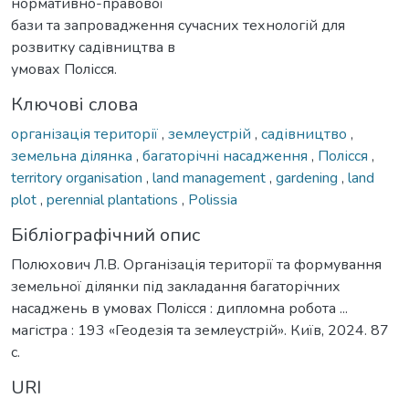
нормативно-правової
бази та запровадження сучасних технологій для
розвитку садівництва в
умовах Полісся.
Ключові слова
організація території
,
землеустрій
,
садівництво
,
земельна ділянка
,
багаторічні насадження
,
Полісся
,
territory organisation
,
land management
,
gardening
,
land
plot
,
perennial plantations
,
Polissia
Бібліографічний опис
Полюхович Л.В. Організація території та формування
земельної ділянки під закладання багаторічних
насаджень в умовах Полісся : дипломна робота ...
магістра : 193 «Геодезія та землеустрій». Київ, 2024. 87
с.
URI