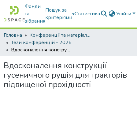
Фонди
Пошук за
та
Статистика
Увійти
критеріями
зібрання
Головна
Конференції та матеріали конференцій
Тези конференцій - 2025
Вдосконалення конструкції гусеничного рушія для тракторів підвищеної прохідності
Вдосконалення конструкції
гусеничного рушія для тракторів
підвищеної прохідності