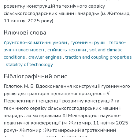
розвитку конструкцій та технічного сервісу
сільськогосподарських машин і знарядь» (м. Житомир,
11 квітня, 2025 року)
Ключові слова
ґрунтово-кліматичні умови
,
гусеничні рушії
,
тягово-
зчіпні властивості
,
стійкість техніки
,
soil and climatic
conditions
,
crawler engines
,
traction and coupling properties
,
stability of technology
Бібліографічний опис
Голотюк М. В. Вдосконалення конструкції гусеничного
рушія для тракторів підвищеної прохідності //
Перспективи і тенденції розвитку конструкцій та
технічного сервісу сільськогосподарських машин і
знарядь : за матеріалами XI Міжнародної науково-
практичної конференції (м. Житомир, 11 квітня 2025
року)- Житомир : Житомирський агротехнічний