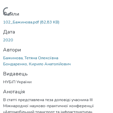
Вантажиться...
Файли
102_Бажинова.pdf
(82,83 KB)
Дата
2020
Автори
Бажинова, Тетяна Олексіївна
Бондаренко, Кирило Анатолійович
Видавець
НУБіП України
Анотація
В статті представлена теза доповіді учасника ІІІ
Міжнародної науково-практичної конференції
«Автомобільний транспорт та інфраструктура».