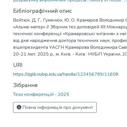
розрахунку виробничих процесів
,
history of NUBiP
,
Бібліографічний опис
Войтюк, Д. Г., Гуменюк, Ю. О. Крамаров Володимир С
«Альма-матер» // Збірник тез доповідей ХІІ Міжнаро
технічної конференції «Крамаровські читання» з наг
від дня народження доктора технічних наук, профе
віцепрезидента УАСГН Крамарова Володимира Сав
20-21 лют. 2025 р., м. Київ. - Київ : НУБіП України, 2
URI
https://dglib.nubip.edu.ua/handle/123456789/11608
Зібрання
Тези конференцій - 2025
Повна інформація про документ