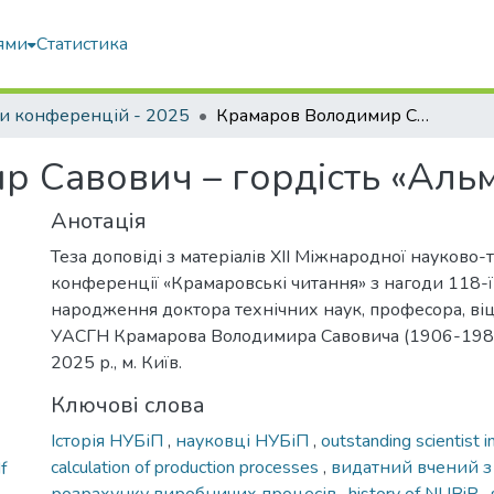
ями
Статистика
и конференцій - 2025
Крамаров Володимир Савович – гордість «Альма-матер»
 Савович – гордість «Аль
Анотація
Теза доповіді з матеріалів ХІІ Міжнародної науково-
конференції «Крамаровські читання» з нагоди 118-ї 
народження доктора технічних наук, професора, в
УАСГН Крамарова Володимира Савовича (1906-1987
2025 р., м. Київ.
Ключові слова
Історія НУБіП
,
науковці НУБіП
,
outstanding scientist i
calculation of production processes
,
видатний вчений з 
f