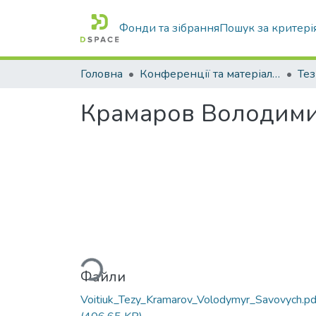
Фонди та зібрання
Пошук за критері
Головна
Конференції та матеріали конференцій
Тез
Крамаров Володимир
Вантажиться...
Файли
Voitiuk_Tezy_Kramarov_Volodymyr_Savovych.pd