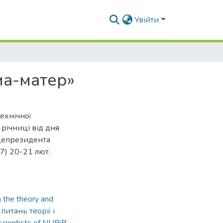
Увійти
ма-матер»
технічної
річниці від дня
іцепрезидента
) 20-21 лют.
n the theory and
питань теорії і