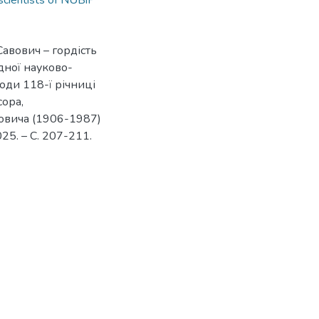
scientists of NUBiP
авович – гордість
дної науково-
оди 118-ї річниці
сора,
овича (1906-1987)
025. – С. 207-211.